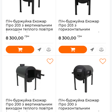
Піч-буржуйка Екожар
Піч-буржуйка Екожар
Про 203 з вертикальним
Про 203 з
виходом теплого повітря
горизонтальним
(сталь 5 мм)
виходом теплого повітря
грн
грн
(сталь 5 мм)
8 300,00
8 300,00
Артикул:
30010047
Артикул:
30010046
Піч-буржуйка Екожар
Піч-буржуйка Екожар
Про 200 з вертикальним
Про 200 з
виходом теплого повітря
горизонтальним