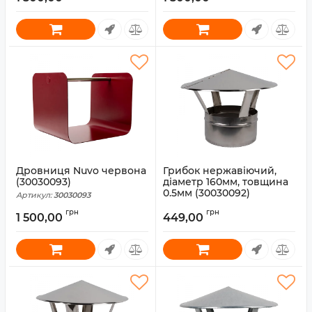
Дровниця Nuvo червона
Грибок нержавіючий,
(30030093)
діаметр 160мм, товщина
0.5мм (30030092)
Артикул:
30030093
Артикул:
30030092
грн
грн
1 500,00
449,00