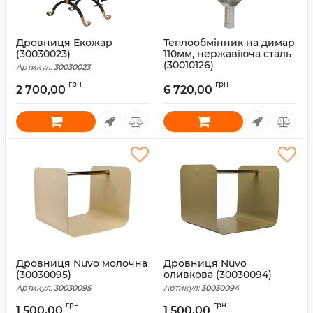
Дровниця Екожар
Теплообмінник на димар
(30030023)
110мм, нержавіюча сталь
(30010126)
Артикул:
30030023
Артикул:
30010126
грн
грн
2 700,00
6 720,00
Дровниця Nuvo молочна
Дровниця Nuvo
(30030095)
оливкова (30030094)
Артикул:
30030095
Артикул:
30030094
грн
грн
1 500,00
1 500,00