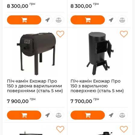
(сталь 5 мм)
виходом теплого повітря
грн
грн
(сталь 5 мм)
8 300,00
8 300,00
Артикул:
30010045
Артикул:
30010044
Піч-камін Екожар Про
Піч-камін Екожар Про
150 з двома варильними
150 з варильною
поверхнями (сталь 5 мм)
поверхнею (сталь 5 мм)
Артикул:
30030002
Артикул:
30030001
грн
грн
7 900,00
7 700,00