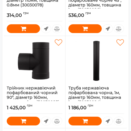
діаметр 110мм, товщина
пофарбоване чорне 45°,
0.8мм (30030078)
діаметр 160мм, товщина
1мм (30030086)
Артикул:
30030078
грн
грн
314,00
536,00
Артикул:
30030086
Трійник нержавіючий
Труба нержавіюча
пофарбований чорний
пофарбована чорна, 1м,
90°, діаметр 160мм,
діаметр 160мм, товщина
товщина 1мм (30030085)
1мм (30030084)
грн
грн
1 425,00
1 186,00
Артикул:
30030085
Артикул:
30030084