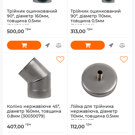
Трійник оцинкований
Трійник оцинкований
90°, діаметр 160мм,
90°, діаметр 110мм,
товщина 0.5мм
товщина 0.5мм
(30030081)
(30030080)
грн
грн
500,00
313,00
Артикул:
30030081
Артикул:
30030080
Коліно нержавіюче 45°,
Лійка для трійника
діаметр 160мм, товщина
нержавіюча, діаметр
0.8мм (30030079)
110мм, товщина 0.5мм
(30030087)
Артикул:
30030079
грн
грн
407,00
112,00
Артикул:
30030087