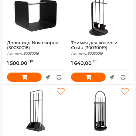
Дровниця Nuvo чорна
Тримач для кочерги
(30030018)
Costa (30030019)
Артикул:
30030018
Артикул:
30030019
грн
грн
1 500,00
1 640,00