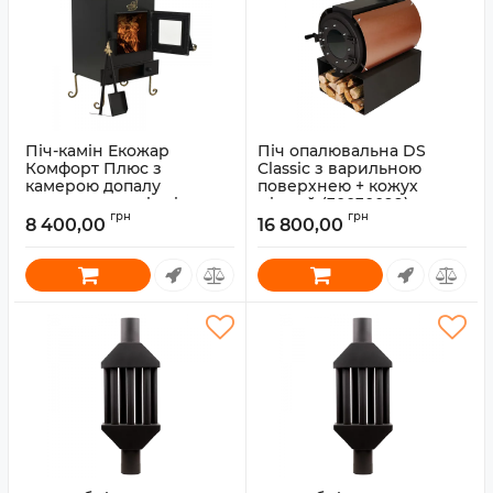
Піч-камін Екожар
Піч опалювальна DS
Комфорт Плюс з
Classic з варильною
камерою допалу
поверхнею + кожух
вторинних газів зі
мідний (30030099)
грн
грн
скляною дверкою (сталь
8 400,00
16 800,00
Артикул:
30030099
4 мм)
Артикул:
30010053