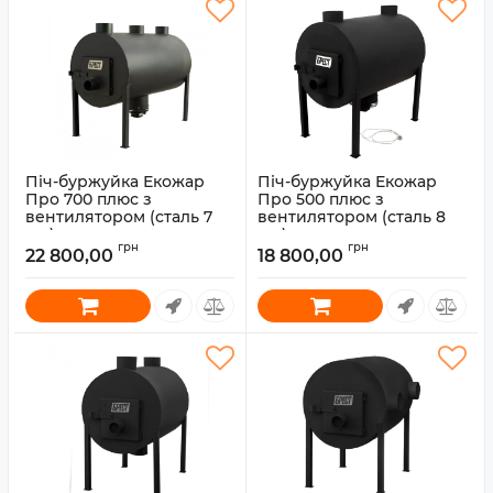
Піч-буржуйка Екожар
Піч-буржуйка Екожар
Про 700 плюс з
Про 500 плюс з
вентилятором (сталь 7
вентилятором (сталь 8
мм)
мм)
грн
грн
22 800,00
18 800,00
Артикул:
30010088
Артикул:
30010084