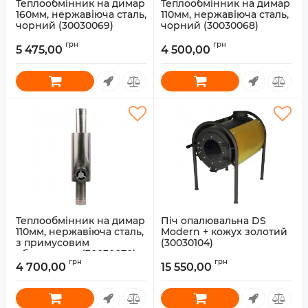
Теплообмінник на димар
Теплообмінник на димар
160мм, нержавіюча сталь,
110мм, нержавіюча сталь,
чорний (30030069)
чорний (30030068)
Артикул:
30030069
Артикул:
30030068
грн
грн
5 475,00
4 500,00
Теплообмінник на димар
Піч опалювальна DS
110мм, нержавіюча сталь,
Modern + кожух золотий
з примусовим
(30030104)
обдуванням (30030070)
Артикул:
30030104
грн
грн
4 700,00
15 550,00
Артикул:
30030070