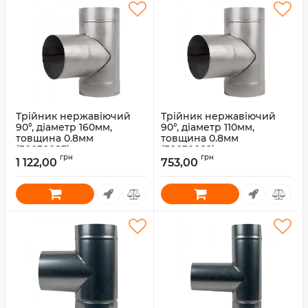
Трійник нержавіючий
Трійник нержавіючий
90°, діаметр 160мм,
90°, діаметр 110мм,
товщина 0.8мм
товщина 0.8мм
(30030083)
(30030082)
грн
грн
1 122,00
753,00
Артикул:
30030083
Артикул:
30030082