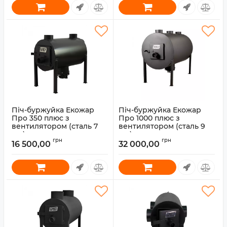
Піч-буржуйка Екожар
Піч-буржуйка Екожар
Про 350 плюс з
Про 1000 плюс з
вентилятором (сталь 7
вентилятором (сталь 9
мм)
мм)
грн
грн
16 500,00
32 000,00
Артикул:
30010079
Артикул:
30010085