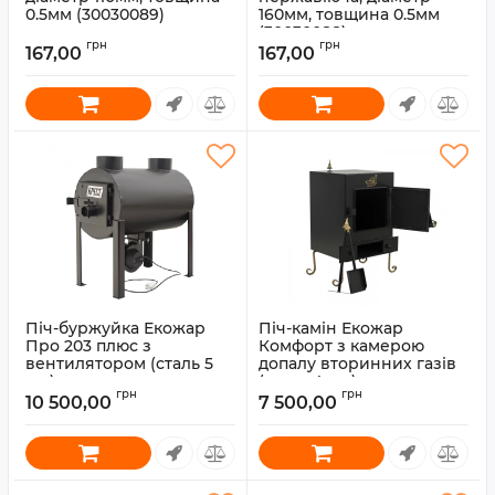
0.5мм (30030089)
160мм, товщина 0.5мм
(30030088)
грн
грн
167,00
167,00
Артикул:
30030088
Піч-буржуйка Екожар
Піч-камін Екожар
Про 203 плюс з
Комфорт з камерою
вентилятором (сталь 5
допалу вторинних газів
мм)
(сталь 4 мм)
грн
грн
10 500,00
7 500,00
Артикул:
30010078
Артикул:
30010052