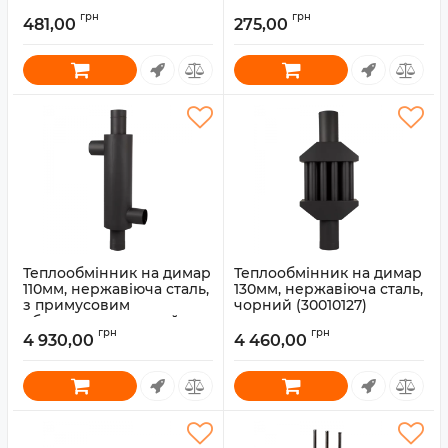
Артикул:
30030073
Артикул:
30030072
грн
грн
481,00
275,00
Теплообмінник на димар
Теплообмінник на димар
110мм, нержавіюча сталь,
130мм, нержавіюча сталь,
з примусовим
чорний (30010127)
обдуванням, чорний
Артикул:
30010127
грн
грн
(30010125)
4 930,00
4 460,00
Артикул:
30010125