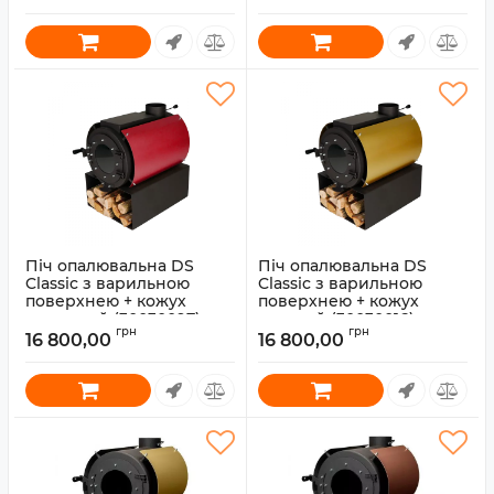
Піч опалювальна DS
Піч опалювальна DS
Classic з варильною
Classic з варильною
поверхнею + кожух
поверхнею + кожух
червоний (30030097)
золотий (30030016)
грн
грн
16 800,00
16 800,00
Артикул:
30030097
Артикул:
30030016