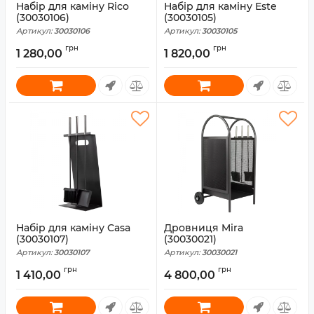
Набір для каміну Rico
Набір для каміну Este
(30030106)
(30030105)
Артикул:
30030106
Артикул:
30030105
грн
грн
1 280,00
1 820,00
Набір для каміну Casa
Дровниця Mira
(30030107)
(30030021)
Артикул:
30030107
Артикул:
30030021
грн
грн
1 410,00
4 800,00