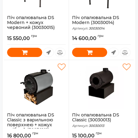
Піч опалювальна DS
Піч опалювальна DS
Modern + кожух
Modern (30030014)
червоний (30030015)
Артикул:
30030014
Артикул:
30030015
грн
грн
15 550,00
14 600,00
Піч опалювальна DS
Піч опалювальна DS
Classic з варильною
Classic (30030013)
поверхнею + кожух
Артикул:
30030013
срібний (30030101)
грн
грн
16 800,00
15 100,00
Артикул:
30030101