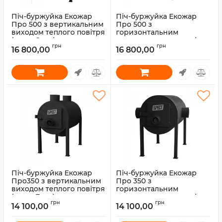
Піч-буржуйка Екожар
Піч-буржуйка Екожар
Про 500 з вертикальним
Про 500 з
виходом теплого повітря
горизонтальним
(сталь 8 мм)
виходом теплого повітря
грн
грн
(сталь 8 мм)
16 800,00
16 800,00
Артикул:
30010051
Артикул:
30010050
Піч-буржуйка Екожар
Піч-буржуйка Екожар
Про350 з вертикальним
Про 350 з
виходом теплого повітря
горизонтальним
(сталь 7 мм)
виходом теплого повітря
грн
грн
(сталь 7 мм)
14 100,00
14 100,00
Артикул:
30010049
Артикул:
30010048