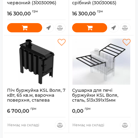
червоний (30030096)
срібний (30030065)
Артикул:
30030096
Артикул:
30030065
грн
грн
16 300,00
16 300,00
Піч буржуйка KSL Воля, 7
Сушарка для печі
кВт, 65 кв.м, варочна
буржуйки KSL Воля,
поверхня, сталева
сталь, 513x391x15мм
Артикул:
SW-765
Артикул:
D-SW
грн
грн
6 700,00
0,00
Немає на складі
Немає на складі