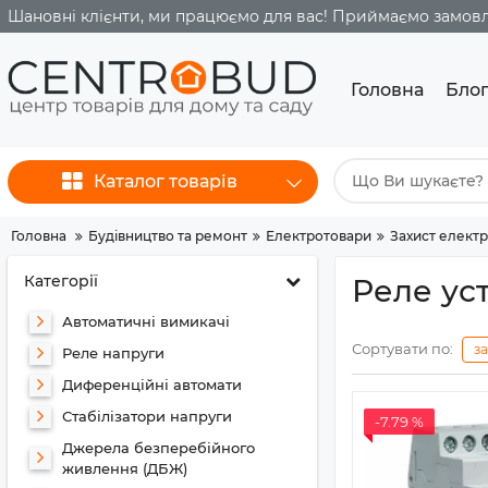
Шановні клієнти, ми працюємо для вас! Приймаємо замовле
Головна
Бло
Каталог товарів
Головна
Будівництво та ремонт
Електротовари
Захист елект
Категорії
Реле ус
Автоматичні вимикачі
Сортувати по:
з
Реле напруги
Диференційні автомати
Стабілізатори напруги
-7.79 %
Джерела безперебійного
живлення (ДБЖ)