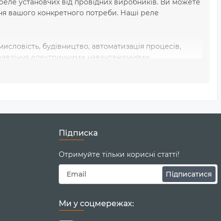
еле установчих від провідних виробників. Ви можете
ння вашого конкретного потреби. Наші реле
мисловість, будівництво, автоматизація процесів,
правління електричними навантаженнями,
о. Ви можете замовити необхідні реле установчі онлайн
 гарантуємо високу якість продукції та професійний
Підписка
тернет-магазині CENTROBUD. Зробіть правильний вибір
нашими реле установчими.
Отримуйте тільки корисні статті!
Підписатися
Ми у соцмережах: