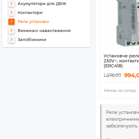
Акумулятори для ДБЖ
Контактори
Реле установчі
Вимикачі навантаження
Запобіжники
Установче реле
230V~, контакти
(ERC418)
Артикул:
ERC418
994,
1 078,00
Немає на складі
Реле установ
електричними 
забезпечують 