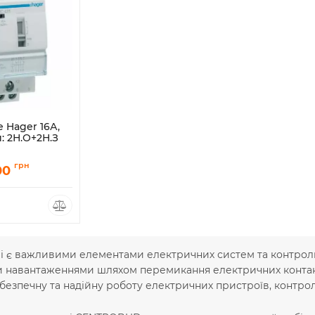
 Hager 16А,
: 2Н.О+2Н.З
грн
00
чі є важливими елементами електричних систем та контрол
навантаженнями шляхом перемикання електричних контактів
безпечну та надійну роботу електричних пристроїв, контрол