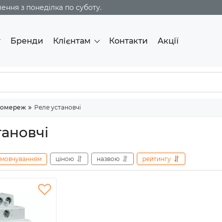
ння з понеділка по суботу.
г
Бренди
Клієнтам
Контакти
Акції
ромереж
Реле установчі
тановчі
амовчуванням
ціною
назвою
рейтингу