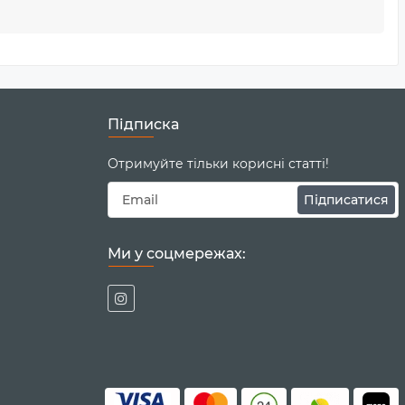
низити витрати на електроенергію, зменшити вплив на
а чи бізнесу. Обирайте сталість та інновації з
Підписка
Отримуйте тільки корисні статті!
Підписатися
Ми у соцмережах: