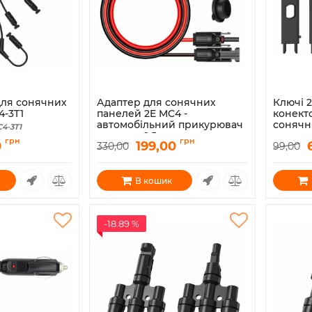
для сонячних
Адаптер для сонячних
Ключі 2
4-3T1
панелей 2E MC4 -
конекто
автомобільний прикурювач
сонячн
4-3T1
розетка, 0.5м
Артикул:
грн
грн
0
199,00
330,00
99,00
Артикул:
2E-ASP-CCP-MC4-0.5
В кошик
-18.89 %