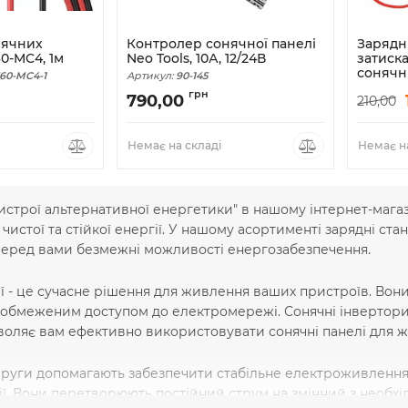
нячних
Контролер сонячної панелі
Зарядні
0-MC4, 1м
Neo Tools, 10А, 12/24В
затиска
сонячн
60-MC4-1
Артикул:
90-145
Артикул:
грн
790,00
210,00
Немає на складі
Немає на
истрої альтернативної енергетики" в нашому інтернет-мага
истої та стійкої енергії. У нашому асортименті зарядні стан
перед вами безмежні можливості енергозабезпечення.
ії - це сучасне рішення для живлення ваших пристроїв. Вон
 з обмеженим доступом до електромережі. Сонячні інверто
воляє вам ефективно використовувати сонячні панелі для ж
руги допомагають забезпечити стабільне електроживлення 
ї. Вони перетворюють постійний струм на змінний з необх