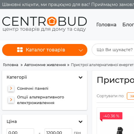
Шановні клієнти, ми працюємо для вас! Приймаємо замовле
Головна
Бло
Каталог товарів
Головна
Автономне живлення
Пристрої альтернативної енерге
Категорії
Пристро
Сонячні панелі
Сортувати по:
з
Опції альтернативного
електроживлення
-40.36 %
Ціна
-
грн