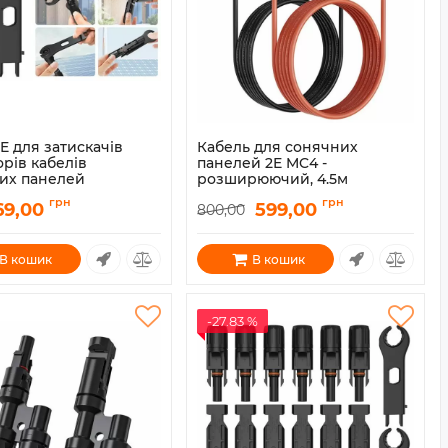
E для затискачів
Кабель для сонячних
рів кабелів
панелей 2E MC4 -
их панелей
розширюючий, 4.5м
2E-ASP-SC-SPAN
Артикул:
2E-ASP-MC4-EXT-4.5
грн
грн
69,00
599,00
800,00
В кошик
В кошик
-27.83 %