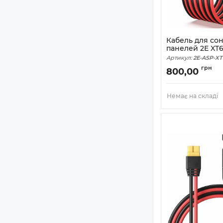
Кабель для со
панелей 2E XT6
Артикул:
2E-ASP-XT
грн
800,00
Немає на складі