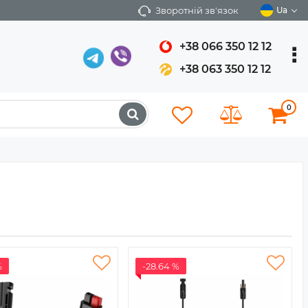
Зворотній зв'язок
Ua
+38 066 350 12 12
+38 063 350 12 12
0
%
-28.64 %