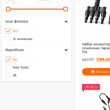
Інші фільтри
Всі
Зі знижкою
Набір конектор
сонячних пане
Виробник
1T4
Артикул:
2E-ASP-MC
399,0
Всі
669,00
Neo Tools
В кошик
2E
-30.65 %