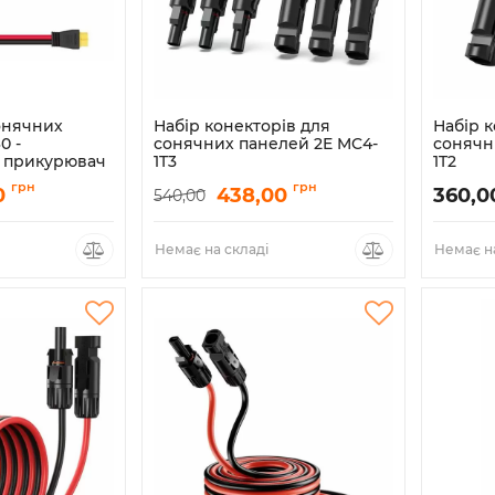
онячних
Набір конекторів для
Набір к
0 -
сонячних панелей 2E MC4-
сонячн
 прикурювач
1T3
1T2
Артикул:
2E-ASP-MC4-1T3
Артикул:
грн
грн
0
438,00
360,0
540,00
60-CCP-1
Немає на складі
Немає на