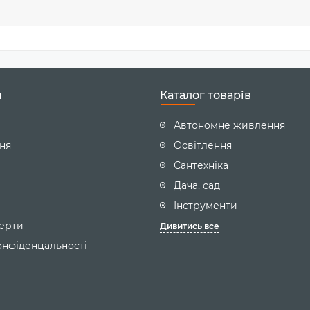
пристрої з великою ефективністю.
 наших пристроїв альтернативної енергетики, ви можете з
редовище та забезпечити надійне живлення для вашого житл
альтернативної енергетики" від CENTROBUD.
н
Каталог товарів
Автономне живлення
ння
Освітлення
Сантехніка
Дача, сад
Інструменти
ерти
Дивитись все
онфіденцальності