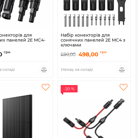
онекторів для
Набір конекторів для
их панелей 2E MC4-
сонячних панелей 2E MC4 з
ключами
2E-ASP-MC4-1T2
Артикул:
2E-ASP-MC4-SPAN
грн
грн
0
498,00
690,00
 складі
Немає на складі
-20 %