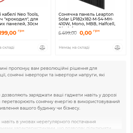
 кабелі Neo Tools,
Сонячна панель Leapton
ч "крокодил", для
Solar LP182x182-M-54-MH-
их панелей, 30см
410W, Mono, MBB, Halfcell,
Black frame
90-146
грн
грн
199,00
0,00
6 699,00
Артикул:
LP182M54-MH-410W/BF
 складі
Немає на складі
зині пропонує вам революційні рішення для
ції, сонячні інвертори та інвертори напруги, які
и дозволяють заряджати ваші гаджети навіть у дорозі
ри перетворюють сонячну енергію в використовуваний
ивлення вашого будинку чи бізнесу.
навіть в умовах нерегулярного постачання
ідними характеристиками, що дозволяє підключати