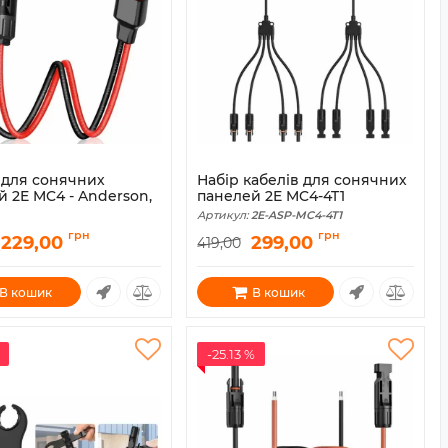
 для сонячних
Набір кабелів для сонячних
 2E MC4 - Anderson,
панелей 2E MC4-4T1
Артикул:
2E-ASP-MC4-4T1
2E-ASP-MC4-AND-0.5
грн
грн
229,00
299,00
419,00
В кошик
В кошик
-25.13 %