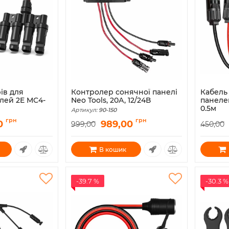
ів для
Контролер сонячної панелі
Кабель
лей 2E MC4-
Neo Tools, 20А, 12/24В
панелей
0.5м
Артикул:
90-150
4-1T4
Артикул:
грн
грн
0
989,00
999,00
450,00
В кошик
-39.7 %
-30.3 %