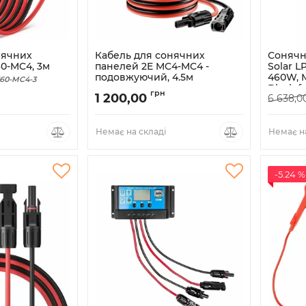
нячних
Кабель для сонячних
Сонячн
0-MC4, 3м
панелей 2E MC4-MC4 -
Solar L
подовжуючий, 4.5м
460W, M
60-MC4-3
Black f
Артикул:
2E-ASP-MC4-MC4-4.5
грн
1 200,00
6 638,0
Артикул:
Немає на складі
Немає на
-5.24 %