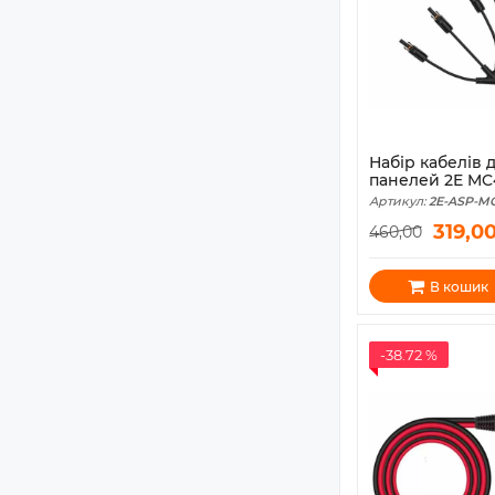
Набір кабелів 
панелей 2E MC
Артикул:
2E-ASP-MC
319,0
460,00
В кошик
-38.72 %