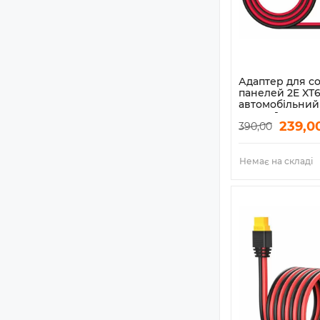
Адаптер для с
панелей 2E XT6
автомобільний
вилка, 1м
239,0
390,00
Артикул:
2E-ASP-XT
Немає на складі