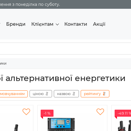
ння з понеділка по суботу.
г
Бренди
Клієнтам
Контакти
Акції
тики
ї альтернативної енергетики
амовчуванням
ціною
назвою
рейтингу
-1 %
-49.11 