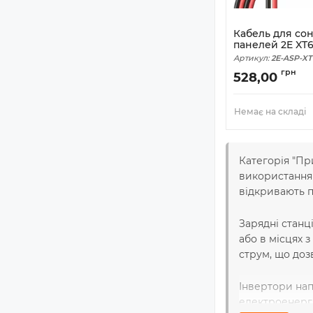
Кабель для со
панелей 2E XT6
Артикул:
2E-ASP-XT
грн
528,00
Немає на складі
Категорія "Пр
використання ч
відкривають 
Зарядні станц
або в місцях
струм, що доз
Інвертори нап
електроенергі