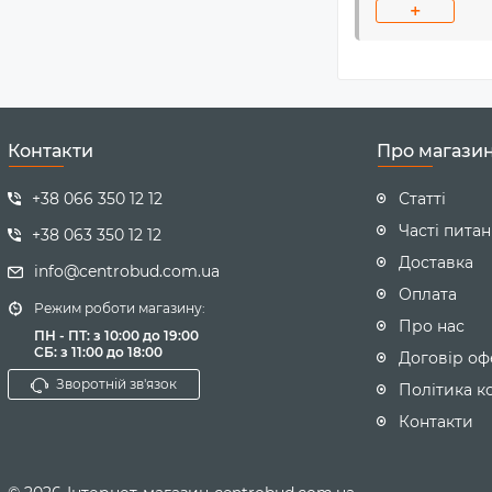
різноманітні 
+
За допомогою
навколишнє се
"Пристроями 
Контакти
Про магази
+38 066 350 12 12
Статті
Часті пита
+38 063 350 12 12
Доставка
info@centrobud.com.ua
Оплата
Режим роботи магазину:
Про нас
ПН - ПТ: з 10:00 до 19:00
CБ: з 11:00 до 18:00
Договір оф
Зворотній зв'язок
Політика к
Контакти