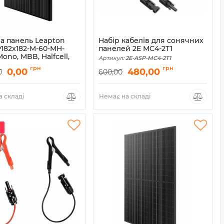
а панель Leapton
Набір кабелів для сонячних
P182x182-M-60-MH-
панелей 2E MC4-2T1
ono, MBB, Halfcell,
Артикул:
2E-ASP-MC4-2T1
rame
грн
грн
0,00
480,00
0
600,00
LP182M60-MH-460W/BF
 складі
Немає на складі