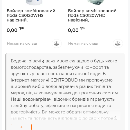
Бойлер комбінований
Бойлер комбінований
Roda CS0120WHS
Roda CS0120WHD
навісний,
навісний,
накопичувального типу,
накопичувального типу,
грн
грн
120л
120л
0,00
0,00
Артикул:
CS0120WHS
Артикул:
CS0120WHD
Немає на складі
Немає на складі
Водонагрівачі є важливою складовою будь-якого
домогосподарства, забезпечуючи комфорт та
зручність у плані постачання гарячої води. В
інтернет-магазині CENTROBUD ми пропонуємо
широкий вибір водонагрівачів різних типів та
марок, від накопичувальних до проточних систем.
Наші водонагрівачі відомих брендів гарантують
надійну роботу, ефективне нагрівання води та
довговічність. Ви можете обрати оптимальну
ємність та потужність відповідно до своїх потреб.
Замовте водонагрівач у нашому інтернет-магазині
+