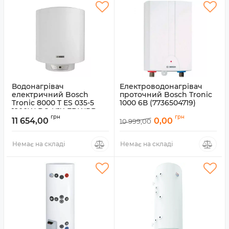
Водонагрівач
Електроводонагрівач
електричний Bosch
проточний Bosch Tronic
Tronic 8000 T ES 035-5
1000 6В (7736504719)
1200W BO H1X-EDWRB,
Артикул:
7736504719
грн
грн
сухий ТЕН, 1.2 кВт, 35 л
11 654,00
0,00
10 999,00
Артикул:
7736503145
Немає на складі
Немає на складі