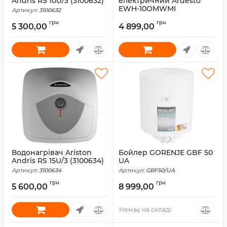
Andris RS 10U/3 (3100632)
електричний Ardesto
EWH-10OMWMI
Артикул:
3100632
Артикул:
3100839
грн
грн
5 300,00
4 899,00
Водонагрівач Ariston
Бойлер GORENJE GBF 50
Andris RS 15U/3 (3100634)
UA
Артикул:
3100634
Артикул:
GBF50/UA
грн
грн
5 600,00
8 999,00
Немає на складі