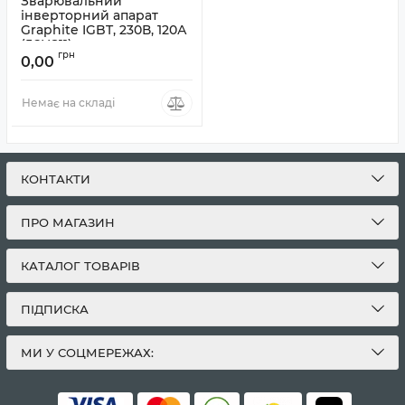
Зварювальний
інверторний апарат
Graphite IGBT, 230В, 120А
(56H811)
грн
0,00
Артикул:
56H811
Немає на складі
КОНТАКТИ
ПРО МАГАЗИН
КАТАЛОГ ТОВАРІВ
ПІДПИСКА
МИ У СОЦМЕРЕЖАХ: