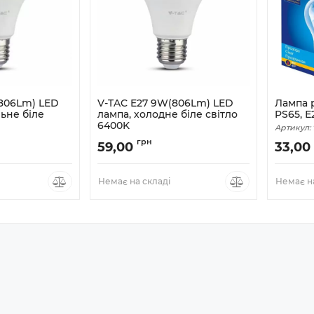
(806Lm) LED
V-TAC E27 9W(806Lm) LED
Лампа 
ьне біле
лампа, холодне біле світло
PS65, Е
6400K
Артикул:
грн
59,00
33,00
Немає на складі
Немає на