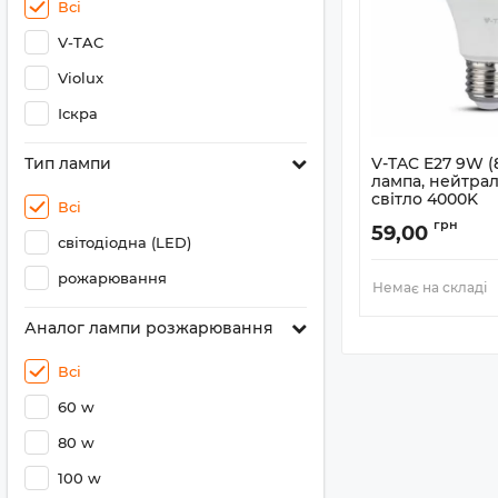
Всі
V-TAC
Violux
Іскра
Тип лампи
V-TAC E27 9W 
лампа, нейтрал
світло 4000K
Всі
грн
59,00
світодіодна (LED)
рожарювання
Немає на складі
Аналог лампи розжарювання
Всі
60 w
80 w
100 w