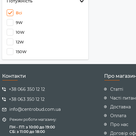
Потужність
Всі
9W
10W
12W
150W
Контакти
Про магази
+38 066 350 12 12
Статті
Часті пита
+38 063 350 12 12
Доставка
info@centrobud.com.ua
Оплата
Режим роботи магазину:
Про нас
ПН - ПТ: з 10:00 до 19:00
CБ: з 11:00 до 18:00
Договір оф