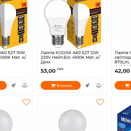
60 E27 10W
Лампа KODAK A60 E27 12W
Лампа V
4100K Мат. н/
220V Нейт.Біл. 4100K Мат. н/
світлод
Дим.
870Lm, 
6400К (
LIC-IK1
Артикул:
30419414/BLIC-IK1
грн
53,00
42,00
Артикул:
В кошик