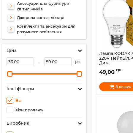
Аксесуари для фурнітури і
світильників
Джерела світла, ліхтарі
Комплекти та аксесуари для
розумного освітлення
Ціна
Лампа KODAK A
220V Нейт.Біл. 
-
грн
Дим.
Артикул:
30419391/B
грн
49,00
В кошик
Інші фільтри
Всі
Хіти продажу
Виробник