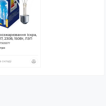
розжарювання Іскра,
27, 230В, 150Вт, ЛЗП
7505571
грн
 складі