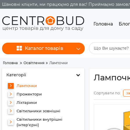
Шановні клієнти, ми працюємо для вас! Приймаємо замовле
Головна
Бло
Каталог товарів
Головна
Освітлення
Лампочки
Категорії
Лампоч
Лампочки
Сортувати по:
з
Прожектори
Ліхтарики
Світильники зовнішні
Світильники внутрішні
(інтер'єрні)