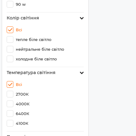
90 w
Колір світіння
Всі
тепле біле світло
нейтральне біле світло
холодне біле світло
Температура світіння
Всі
2700К
4000К
6400К
4100К