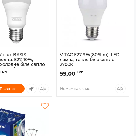
iolux BASIS
V-TAC E27 9W(806Lm), LED
іодна, E27, 10W,
лампа, тепле біле світло
холодне біле світло
2700K
821422)
грн
грн
59,00
821422
Немає на складі
В кошик