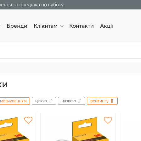
ння з понеділка по суботу.
г
Бренди
Клієнтам
Контакти
Акції
ки
амовчуванням
ціною
назвою
рейтингу