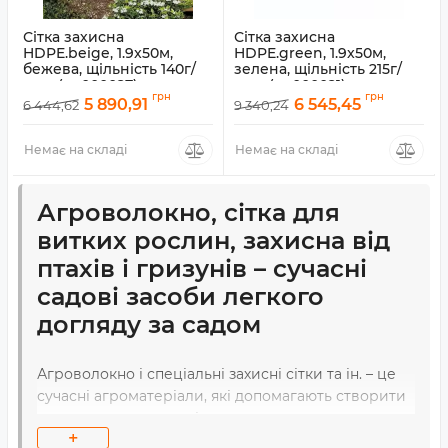
Сітка захисна
Сітка захисна
HDPE.beige, 1.9x50м,
HDPE.green, 1.9x50м,
бежева, щільність 140г/
зелена, щільність 215г/
кв.м (an000027)
кв.м (an000021)
грн
грн
5 890,91
6 545,45
6 444,62
9 340,24
Артикул:
an000027
Артикул:
an000021
Немає на складі
Немає на складі
Агроволокно, сітка для
витких рослин, захисна від
птахів і гризунів – сучасні
садові засоби легкого
догляду за садом
Агроволокно і спеціальні захисні сітки та ін. – це
сучасні агроматеріали, які допомагають створити
рослинам оптимальні умови для росту, пишного
+
цвітіння і плодоношення. Вони мають широкий