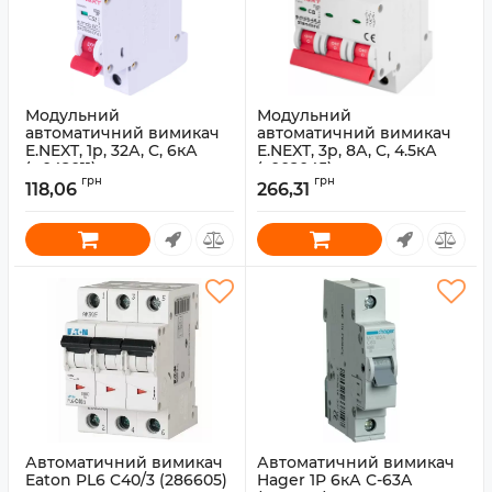
Модульний
Модульний
автоматичний вимикач
автоматичний вимикач
E.NEXT, 1p, 32А, C, 6кА
E.NEXT, 3p, 8А, C, 4.5кА
(p042011)
(s002045)
грн
грн
118,06
266,31
Артикул:
p042011
Артикул:
s002045
Автоматичний вимикач
Автоматичний вимикач
Eaton PL6 C40/3 (286605)
Hager 1P 6кА C-63A