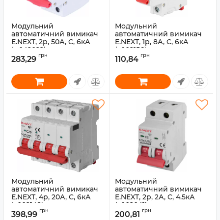
Модульний
Модульний
автоматичний вимикач
автоматичний вимикач
E.NEXT, 2p, 50А, C, 6кА
E.NEXT, 1p, 8А, C, 6кА
(p042022)
(s002156)
грн
грн
283,29
110,84
Артикул:
p042022
Артикул:
s002156
Модульний
Модульний
автоматичний вимикач
автоматичний вимикач
E.NEXT, 4p, 20А, C, 6кА
E.NEXT, 2p, 2А, C, 4.5кА
(s002148)
(s002041)
грн
грн
398,99
200,81
Артикул:
s002148
Артикул:
s002041