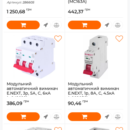
(MC163A)
Артикул:
286605
Артикул:
MC163A
грн
грн
1 250,68
442,37
Модульний
Модульний
автоматичний вимикач
автоматичний вимикач
E.NEXT, 3p, 5А, C, 6кА
E.NEXT, 1p, 8А, C, 4.5кА
(p042028)
(s002056)
грн
грн
386,09
90,46
Артикул:
p042028
Артикул:
s002056