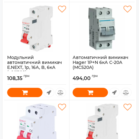
Модульний
Автоматичний вимикач
автоматичний вимикач
Hager 1P+N 6кА C-20A
E.NEXT, 1p, 16А, B, 6кА
(MC520A)
(s001108)
Артикул:
MC520A
грн
грн
108,35
494,00
Артикул:
s001108