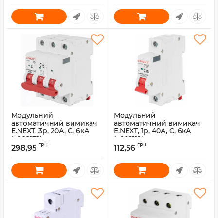
Модульний
Модульний
автоматичний вимикач
автоматичний вимикач
E.NEXT, 3p, 20А, C, 6кА
E.NEXT, 1p, 40А, C, 6кА
(s002132)
(s002112)
грн
грн
298,95
112,56
Артикул:
s002132
Артикул:
s002112