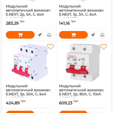
Модульний
Модульний
автоматичний вимикач
автоматичний вимикач
E.NEXT, 2p, 5А, C, 6кА
E.NEXT, 1p, 3А, C, 6кА
(p042045)
(p042003)
грн
грн
283,29
141,16
Артикул:
p042045
Артикул:
p042003
Модульний
Модульний
автоматичний вимикач
автоматичний вимикач
E.NEXT, 3p, 50А, C, 6кА
E.NEXT, 2p, 80А, C, 10кА
(p042036)
(s002209)
грн
грн
424,89
609,23
Артикул:
p042036
Артикул:
s002209