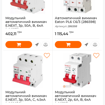
Модульний
Автоматичний вимикач
автоматичний вимикач
Eaton PL6 C6/3 (286598)
E.NEXT, 3p, 50А, B, 6кА
Артикул:
286598
(s001131)
грн
грн
402,11
1 115,44
Артикул:
s001131
Модульний
Модульний
автоматичний вимикач
автоматичний вимикач
E.NEXT, 3p, 50А, C, 4.5кА
E.NEXT, 2p, 6А, B, 6кА
(s002036)
(s001115)