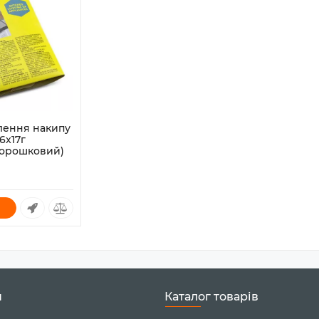
алення накипу
 6x17г
порошковий)
0
н
Каталог товарів