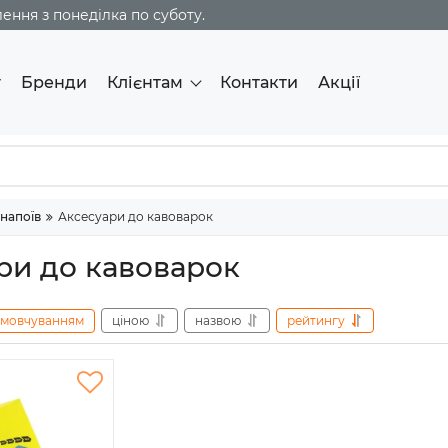
ння з понеділка по суботу.
г
Бренди
Клієнтам
Контакти
Акції
напоїв
Аксесуари до кавоварок
ри до кавоварок
амовчуванням
ціною
назвою
рейтингу