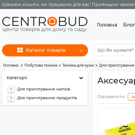
Шановні клієнти, ми працюємо для вас! Приймаємо замовле
Головна
Бло
Каталог товарів
Головна
Побутова техніка
Техніка для кухні
Для приготування 
Категорії
Аксесуа
Для приготування напоїв
Сортувати по:
з
Для приготування продуктів