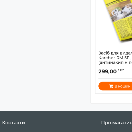
Засіб для вид
Karcher RM 511,
(антинакипін 
Артикул:
6.296-193.
грн
299,00
В кошик
Контакти
Про магази