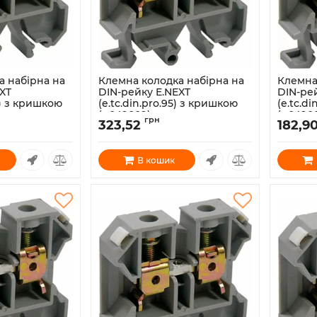
а набірна на
Клемна колодка набірна на
Клемна
XT
DIN-рейку E.NEXT
DIN-ре
50) з кришкою
(e.tc.din.pro.95) з кришкою
(e.tc.d
(p049009)
(p0490
грн
323,52
182,9
Артикул:
p049009
Артикул:
В кошик