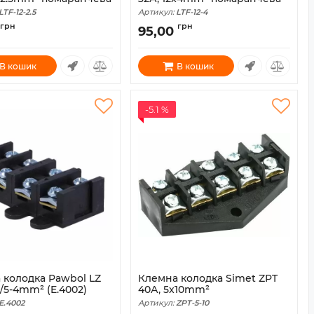
LTF-12-2.5
Артикул:
LTF-12-4
грн
грн
95,00
В кошик
В кошик
-5.1 %
 колодка Pawbol LZ
Клемна колодка Simet ZPT
1/5-4mm² (E.4002)
40А, 5x10mm²
E.4002
Артикул:
ZPT-5-10