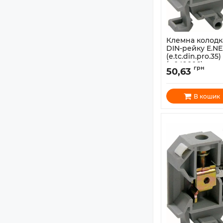
Клемна колодк
DIN-рейку E.NE
(e.tc.din.pro.3
(p049006)
грн
50,63
Артикул:
p049006
В кошик