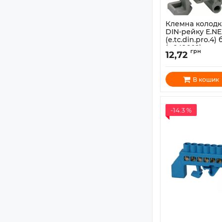
Клемна колодк
DIN-рейку E.NE
(e.tc.din.pro.4
(p049002)
грн
12,72
Артикул:
p049002
В кошик
-14.3 %