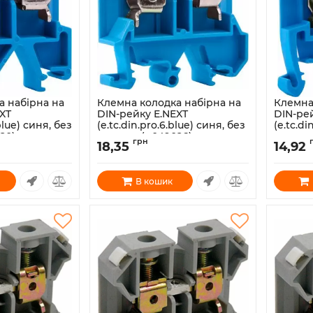
а набірна на
Клемна колодка набірна на
Клемна
XT
DIN-рейку E.NEXT
DIN-ре
.blue) синя, без
(e.tc.din.pro.6.blue) синя, без
(e.tc.di
20)
кришки (p049026)
кришки
грн
18,35
14,92
Артикул:
p049026
Артикул:
В кошик