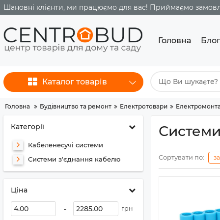
Шановні клієнти, ми працюємо для вас! Приймаємо замовле
Головна
Бло
Каталог товарів
Головна
Будівництво та ремонт
Електротовари
Електромонта
Категорії
Системи
Кабеленесучі системи
Сортувати по:
з
Системи з'єднання кабелю
Ціна
-
грн