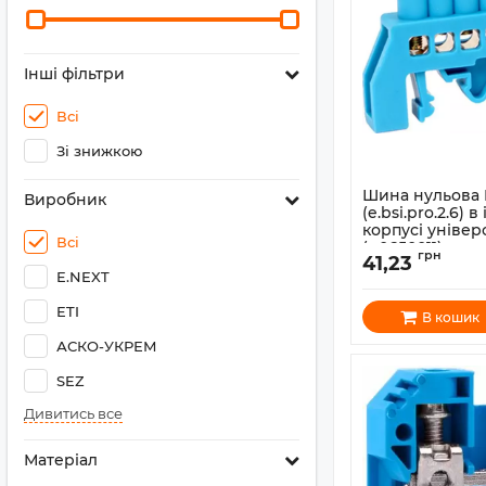
Інші фільтри
Всі
Зі знижкою
Шина нульова 
Виробник
(e.bsi.pro.2.6) 
корпусі універ
Всі
(p0650011)
грн
41,23
Артикул:
p0650011
E.NEXT
ETI
В кошик
АСКО-УКРЕМ
SEZ
Дивитись все
Матеріал