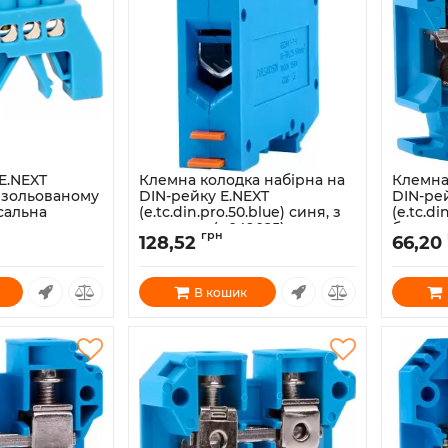
E.NEXT
Клемна колодка набірна на
Клемна
в ізольованому
DIN-рейку E.NEXT
DIN-ре
сальна
(e.tc.din.pro.50.blue) синя, з
(e.tc.di
кришкою (p049025)
без кр
грн
128,52
66,20
Артикул:
p049025
Артикул:
В кошик