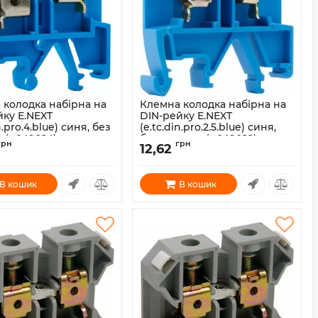
 колодка набірна на
Клемна колодка набірна на
йку E.NEXT
DIN-рейку E.NEXT
n.pro.4.blue) синя, без
(e.tc.din.pro.2.5.blue) синя,
 (p049024)
без кришки (p049022)
грн
грн
12,62
p049024
Артикул:
p049022
В кошик
В кошик