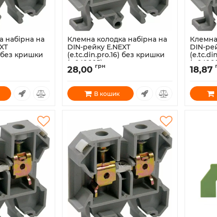
а набірна на
Клемна колодка набірна на
Клемна
XT
DIN-рейку E.NEXT
DIN-ре
5) без кришки
(e.tc.din.pro.16) без кришки
(e.tc.d
(p049005)
(p0490
грн
28,00
18,87
Артикул:
p049005
Артикул:
В кошик