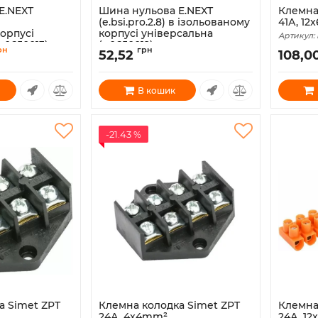
E.NEXT
Шина нульова E.NEXT
Клемна
(e.bsi.pro.2.8) в ізольованому
41А, 1
орпусі
корпусі універсальна
Артикул:
p0650013)
(p0650012)
рн
грн
52,52
108,0
Артикул:
p0650012
В кошик
-21.43 %
а Simet ZPT
Клемна колодка Simet ZPT
Клемна
24А, 4x4mm²
24А, 1