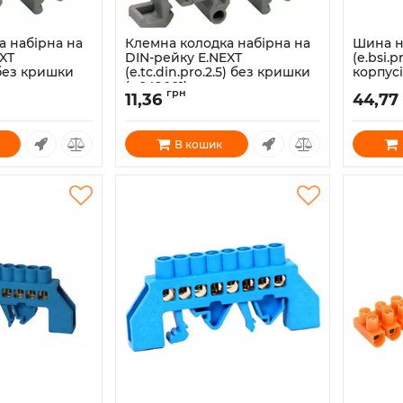
а набірна на
Клемна колодка набірна на
Шина н
XT
DIN-рейку E.NEXT
(e.bsi.
) без кришки
(e.tc.din.pro.2.5) без кришки
корпусі
(p049001)
зелена 
грн
11,36
44,77
Артикул:
p049001
Артикул:
В кошик