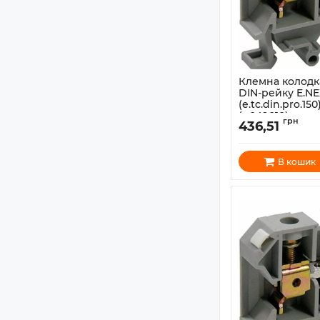
Клемна колодк
DIN-рейку E.NE
(e.tc.din.pro.1
(p049010)
грн
436,51
Артикул:
p049010
В кошик