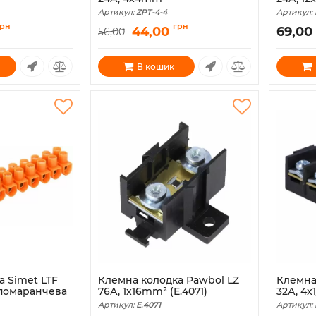
Артикул:
ZPT-4-4
Артикул:
грн
грн
44,00
69,00
56,00
В кошик
а Simet LTF
Клемна колодка Pawbol LZ
Клемна
 помаранчева
76А, 1x16mm² (E.4071)
32А, 4x
Артикул:
E.4071
Артикул: