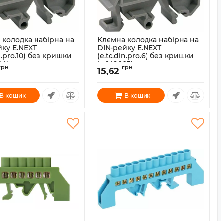
 колодка набірна на
Клемна колодка набірна на
йку E.NEXT
DIN-рейку E.NEXT
in.pro.10) без кришки
(e.tc.din.pro.6) без кришки
04)
(p049003)
грн
грн
15,62
p049004
Артикул:
p049003
В кошик
В кошик