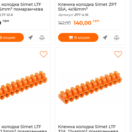
 колодка Simet LTF
Клемна колодка Simet ZPT
2x6mm² помаранчева
55А, 4x16mm²
LTF-12-6
Артикул:
ZPT-4-16
грн
грн
0
140,00
162,00
В кошик
В кошик
 колодка Simet LTF
Клемна колодка Simet LTF
2x2.5mm² помаранчева
32А, 12x4mm² помаранчева