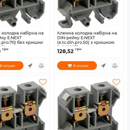
 колодка набірна на
Клемна колодка набірна на
йку E.NEXT
DIN-рейку E.NEXT
in.pro.70) без кришки
(e.tc.din.pro.50) з кришкою
08)
(p049007)
грн
грн
0
128,52
p049008
Артикул:
p049007
В кошик
В кошик