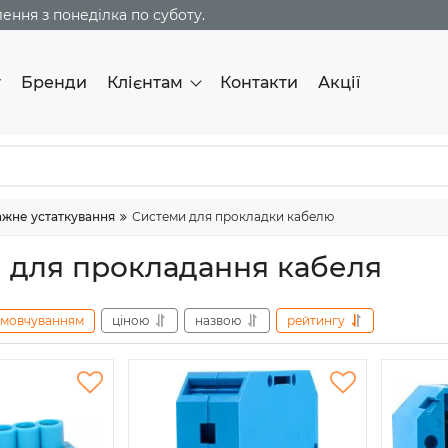
ння з понеділка по суботу.
г
Бренди
Клієнтам
Контакти
Акції
жне устаткування
Системи для прокладки кабелю
 для прокладання кабеля
амовчуванням
ціною
назвою
рейтингу