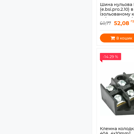
Шина нульова 
(e.bsi.pro.2.10) в
ізольованому к
універсальна (
г
52,08
60,77
Артикул:
p0650013
В кошик
-14.29 %
Клемна колодк
40А, 4x10mm²