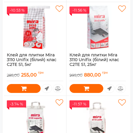
-10.53 %
-11.56 %
Клей для плитки Mira
Клей для плитки Mira
3110 Unifix (білий) клас
3110 Unifix (білий) клас
C2TE S1, 5кг
C2TE S1, 25кг
Артикул:
6000012
Артикул:
6000014
грн
грн
255,00
880,00
285,00
995,00
-3.74 %
-11.57 %