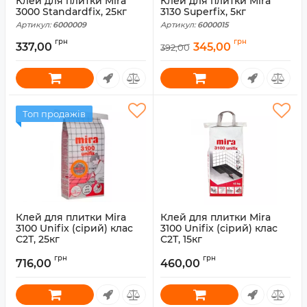
Клей для плитки Mira
Клей для плитки Mira
3000 Standardfix, 25кг
3130 Superfix, 5кг
Артикул:
6000009
Артикул:
6000015
грн
грн
337,00
345,00
392,00
Топ продажів
Клей для плитки Mira
Клей для плитки Mira
3100 Unifix (сірий) клас
3100 Unifix (сірий) клас
С2Т, 25кг
С2Т, 15кг
Артикул:
6000011
Артикул:
6000010
грн
грн
716,00
460,00