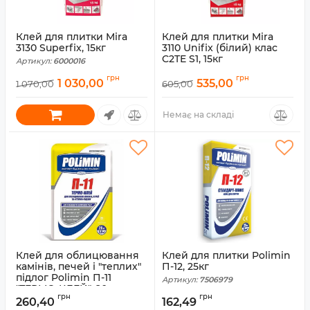
Клей для плитки Mira
Клей для плитки Mira
3130 Superfix, 15кг
3110 Unifix (білий) клас
C2TE S1, 15кг
Артикул:
6000016
Артикул:
6000013
грн
грн
1 030,00
535,00
1 070,00
605,00
Немає на складі
Клей для облицювання
Клей для плитки Polimin
камінів, печей і "теплих"
П-12, 25кг
підлог Polimin П-11
Артикул:
7506979
"ТЕРМО-КЛЕЙ", 20кг
грн
грн
260,40
162,49
Артикул:
7506978