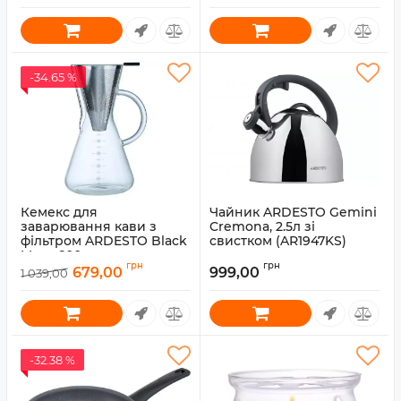
-34.65 %
Кемекс для
Чайник ARDESTO Gemini
заварювання кави з
Cremona, 2.5л зі
фільтром ARDESTO Black
свистком (AR1947KS)
Mars, 600мл,
Артикул:
AR1947KS
грн
грн
боросилікатне скло
679,00
999,00
1 039,00
Артикул:
AR0706CM
-32.38 %