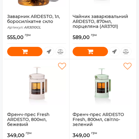
Заварник ARDESTO, 1л,
Чайник заварювальний
боросилікатне скло
ARDESTO, 870мл,
порцеляна (AR3701)
Артикул:
AR3010GL
Артикул:
AR3701
грн
грн
555,00
589,00
Френч-прес Fresh
Френч-прес ARDESTO
ARDESTO, 800мл,
Fresh, 800мл, світло-
бежевий
зелений
Артикул:
AR1008BF
Артикул:
AR1008LGB
грн
грн
349,00
349,00