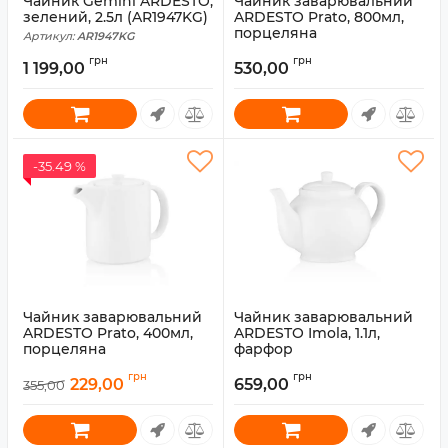
Чайник Gemini ARDESTO,
Чайник заварювальний
зелений, 2.5л (AR1947KG)
ARDESTO Prato, 800мл,
порцеляна
Артикул:
AR1947KG
Артикул:
AR3621P
грн
грн
1 199,00
530,00
-35.49 %
Чайник заварювальний
Чайник заварювальний
ARDESTO Prato, 400мл,
ARDESTO Imola, 1.1л,
порцеляна
фарфор
Артикул:
AR3620P
Артикул:
AR3520I
грн
грн
229,00
659,00
355,00