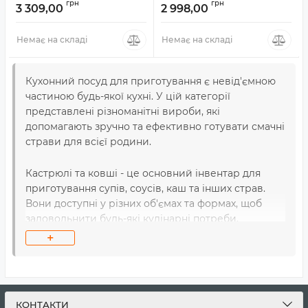
грн
грн
3 309,00
2 998,00
Немає на складі
Немає на складі
Кухонний посуд для приготування є невід'ємною
частиною будь-якої кухні. У цій категорії
представлені різноманітні вироби, які
допомагають зручно та ефективно готувати смачні
страви для всієї родини.
Кастрюлі та ковші - це основний інвентар для
приготування супів, соусів, каш та інших страв.
Вони доступні у різних об'ємах та формах, щоб
задовольнити будь-які кулінарні потреби.
+
Кришки для посуду забезпечують ефективне
утримання тепла та пару, що сприяє рівномірному
нагріванню і варінню страв. Вони дозволяють
економити час та енергію під час приготування
КОНТАКТИ