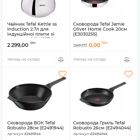
Чайник Tefal Kettle ss
Сковорода Tefal Jamie
Induction 2.7л для
Oliver Home Cook 20см
індукційної плити зі
(E3030255)
свистком (K2481574)
Артикул:
E3030255
грн
грн
2 299,00
0,00
799,00
Артикул:
K2481574
Немає на складі
Немає на складі
Сковорода ВОК Tefal
Сковорода Гриль Tefal
Robusto 28см (E2491944)
Robusto 26см (E2494044)
Артикул:
E2491944
Артикул:
E2494044