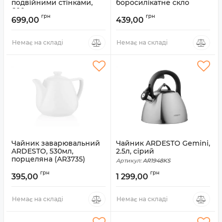
подвійними стінками,
боросилікатне скло
600мл
Артикул:
AR1995GH
грн
грн
699,00
439,00
Артикул:
AR1906DW
Немає на складі
Немає на складі
Чайник заварювальний
Чайник ARDESTO Gemini,
ARDESTO, 530мл,
2.5л, сірий
порцеляна (AR3735)
Артикул:
AR1948KS
Артикул:
AR3735
грн
грн
395,00
1 299,00
Немає на складі
Немає на складі