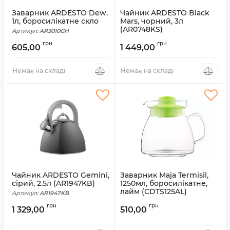
Заварник ARDESTO Dew,
Чайник ARDESTO Black
1л, боросилікатне скло
Mars, чорний, 3л
(AR0748KS)
Артикул:
AR3010GH
Артикул:
AR0748KS
грн
грн
605,00
1 449,00
Немає на складі
Немає на складі
Чайник ARDESTO Gemini,
Заварник Maja Termisil,
сірий, 2.5л (AR1947KB)
1250мл, боросилікатне,
лайм (CDTS125AL)
Артикул:
AR1947KB
Артикул:
CDTS125AL
грн
грн
1 329,00
510,00