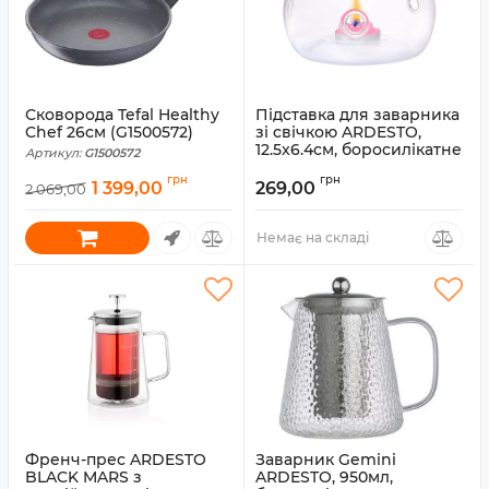
Сковорода Tefal Healthy
Підставка для заварника
Chef 26см (G1500572)
зі свічкою ARDESTO,
12.5x6.4см, боросилікатне
Артикул:
G1500572
скло
грн
грн
1 399,00
269,00
2 069,00
Артикул:
AR1900GBC
Немає на складі
Френч-прес ARDESTO
Заварник Gemini
BLACK MARS з
ARDESTO, 950мл,