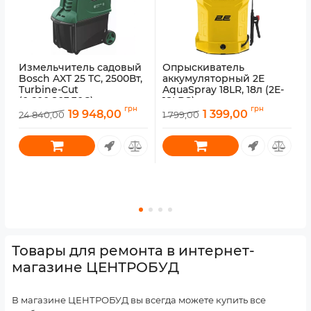
Измельчитель садовый
Опрыскиватель
Bosch AXT 25 TC, 2500Вт,
аккумуляторный 2E
Turbine-Cut
AquaSpray 18LR, 18л (2E-
(0.600.803.30C)
18LBS)
грн
грн
19 948,00
1 399,00
24 840,00
1 799,00
1
Артикул:
0.600.803.30C
Артикул:
2E-18LBS
А
Товары для ремонта в интернет-
магазине ЦЕНТРОБУД
В магазине ЦЕНТРОБУД вы всегда можете купить все