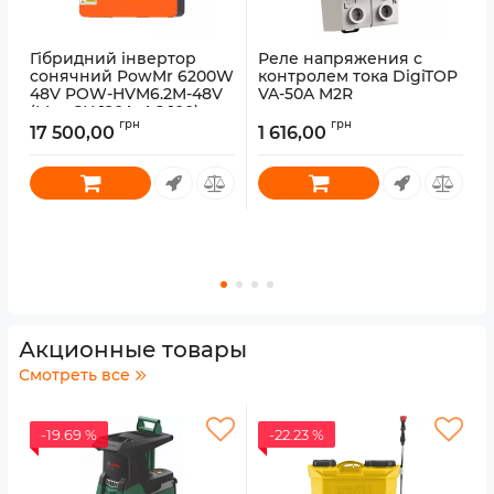
Гібридний інвертор
Реле напряжения с
сонячний PowMr 6200W
контролем тока DigiTOP
48V POW-HVM6.2M-48V
VA-50A M2R
(Max CH 120A, AC 100)
грн
грн
17 500,00
1 616,00
Артикул:
POW-HVM6.2M-48V
Акционные товары
Смотреть все
-19.69 %
-22.23 %