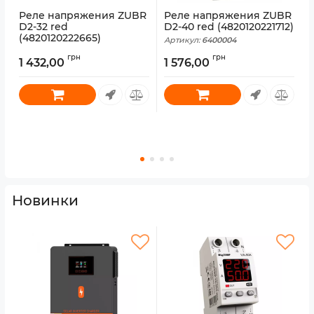
Реле напряжения ZUBR
Реле напряжения ZUBR
D2-32 red
D2-40 red (4820120221712)
(4820120222665)
Артикул:
6400004
А
Артикул:
4820120222665
грн
грн
1 432,00
1 576,00
Новинки