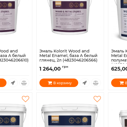
Wood and
Эмаль Kolorit Wood and
Эмаль 
база A белый
Metal Enamel, база A белый
Metal E
4823046206610)
глянец, 2л (4823046206566)
полумат
(48230
Артикул:
1800038
грн
1 264,00
625,0
Артикул:
В корзину
В