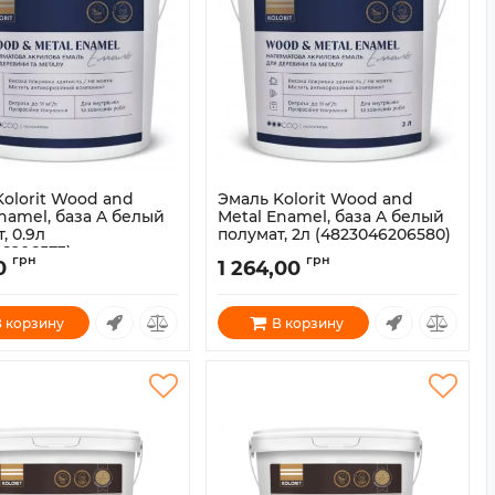
Kolorit Wood and
Эмаль Kolorit Wood and
namel, база A белый
Metal Enamel, база A белый
, 0.9л
полумат, 2л (4823046206580)
46206573)
Артикул:
1800040
грн
грн
0
1 264,00
1800039
 корзину
В корзину