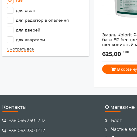
Все
для стелі
для радіаторів опалення
для дверей
Эмаль Kolorit P
база EP бесцв
для квартири
шелковистый ма
Смотреть все
(4823046206627
грн
625,00
Артикул:
1800045
В корзину
Контакты
О магазине
+38 066 350 12 12
Блог
Частые во
+38 063 350 12 12