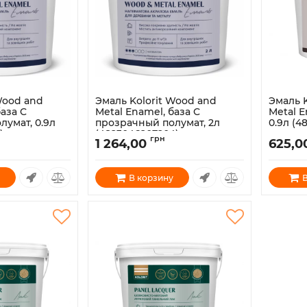
Wood and
Эмаль Kolorit Wood and
Эмаль 
база C
Metal Enamel, база C
Metal E
умат, 0.9л
прозрачный полумат, 2л
0.9л (4
)
(4823046207204)
Артикул:
грн
1 264,00
625,0
Артикул:
1800042
В корзину
В