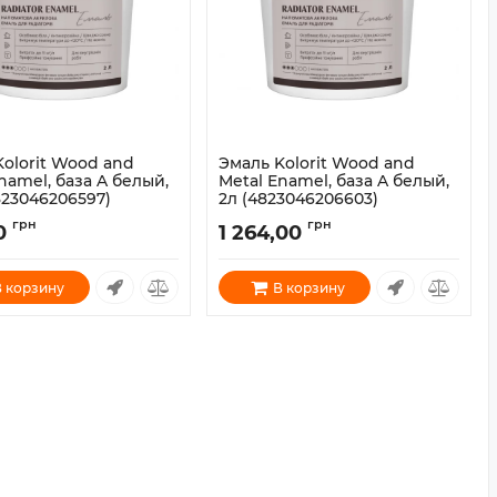
Kolorit Wood and
Эмаль Kolorit Wood and
namel, база A белый,
Metal Enamel, база A белый,
823046206597)
2л (4823046206603)
1800043
Артикул:
1800044
грн
грн
0
1 264,00
 корзину
В корзину