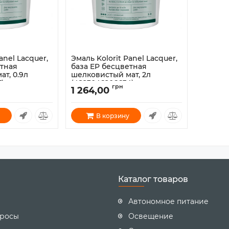
anel Lacquer,
Эмаль Kolorit Panel Lacquer,
етная
база EP бесцветная
т, 0.9л
шелковистый мат, 2л
)
(4823046206634)
грн
1 264,00
Артикул:
1800046
В корзину
Каталог товаров
Автономное питание
просы
Освещение