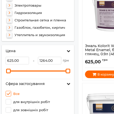
Электротовары
Гидроизоляция
Строительная сетка и пленка
Газоблок, газобетон, кирпич
Утеплитель и звукоизоляция
Эмаль Kolorit 
Metal Enamel, 
Цена
глянец, 0.9л (
Артикул:
1800037
-
грн
грн
625,00
В корзину
Сфера застосування
Все
для внутрішніх робіт
для зовнішніх робіт