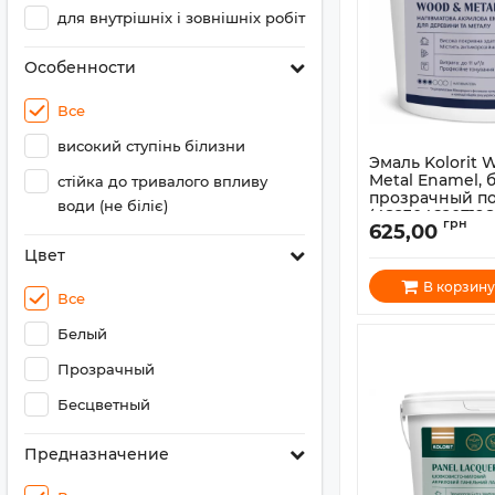
для внутрішніх і зовнішніх робіт
Особенности
Все
високий ступінь білизни
Эмаль Kolorit 
Metal Enamel, 
стійка до тривалого впливу
прозрачный пол
води (не біліє)
(4823046207198
грн
625,00
Артикул:
1800041
Цвет
В корзину
Все
Белый
Прозрачный
Бесцветный
Предназначение