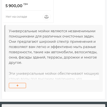
грн
5 900,00
Нет на складе
Универсальные мойки являются незаменимыми
помощниками для различных очисточных задач.
Они предлагают широкий спектр применения и
позволяют вам легко и эффективно мыть разные
поверхности, такие как автомобили, велосипеды,
окна, фасады зданий, террасы, дорожки и многое
другое.
Эти универсальные мойки обеспечивают мощную
струю воды под высоким давлением, что
позволяет легко удалять грязь, пыль, мох, жир и
+
другие загрязнения. Они снабжены различными
насадками и настройками, позволяющими
регулировать поток воды в зависимости от
потребности и типа поверхности. Некоторые