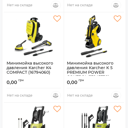
Нет на складе
Нет на складе
Минимойка высокого
Минимойка высокого
давления Karcher K4
давления Karcher K 5
COMPACT (16794060)
PREMIUM POWER
CONTROL (13245730)
Артикул:
1.679-406.0
грн
грн
0,00
0,00
Артикул:
1.324-573.0
Нет на складе
Нет на складе