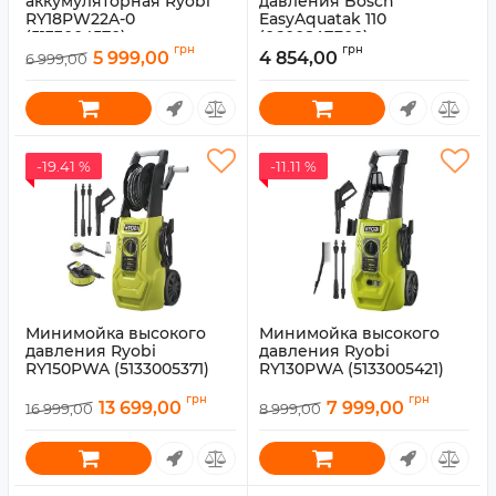
аккумуляторная Ryobi
давления Bosch
RY18PW22A-0
EasyAquatak 110
(5133004570)
(06008A7F00)
грн
грн
5 999,00
4 854,00
6 999,00
Артикул:
5133004570
Артикул:
0.600.8A7.F00
-19.41 %
-11.11 %
Минимойка высокого
Минимойка высокого
давления Ryobi
давления Ryobi
RY150PWA (5133005371)
RY130PWA (5133005421)
Артикул:
5133005371
Артикул:
5133005421
грн
грн
13 699,00
7 999,00
16 999,00
8 999,00