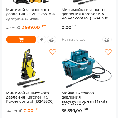
Минимойка высокого
Минимойка высокого
давления 2E 2E-HPW1814
давления Karcher K 4
Power control (13240300)
Артикул:
2E-HPW1814
Артикул:
1.324-030.0
грн
грн
2 999,00
0,00
3 299,00
Нет на складе
Минимойка высокого
Мойка высокого
давления Karcher K 5
давления
Power control (13245500)
аккумуляторная Makita
DHW080ZK
Артикул:
1.324-550.0
грн
грн
0,00
35 599,00
14 999,00
Артикул:
DHW080ZK