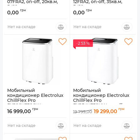
07FRA2, on-off, 20кв.м,
12FRA2, on-off, 35кв.м,
R410
R410
грн
грн
0,00
0,00
Артикул:
LS-07FRA2/LU-07FRA2
Артикул:
LS-12FRA2/LU-12FRA2
Нет на складе
Нет на складе
-2.53 %
Мобильный
Мобильный
кондиционер Electrolux
кондиционер Electrolux
ChillFlex Pro
ChillFlex Pro
EXP26U338CW, инвертор,
EXP34U338HW, on-off,
грн
грн
25кв.м, R290
35кв.м, R290
16 999,00
19 299,00
19 799,00
Артикул:
EXP26U338CW
Артикул:
EXP34U338HW
Нет на складе
Нет на складе