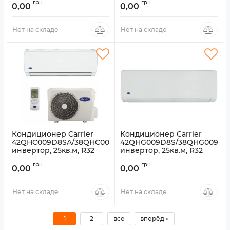
грн
грн
0,00
0,00
Нет на складе
Нет на складе
Кондиционер Carrier
Кондиционер Carrier
42QHC009D8SA/38QHC009D8S,
42QHG009D8S/38QHG009D8
инвертор, 25кв.м, R32
инвертор, 25кв.м, R32
Артикул:
Артикул:
грн
грн
42QHC009D8SA/38QHC009D8S
42QHG009D8S/38QHG009D8S
0,00
0,00
Нет на складе
Нет на складе
1
2
все
вперёд »