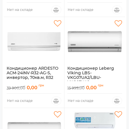
Артикул:
CH-S09FTXQ-
NG/INDOOR
Нет на складе
Нет на складе
Кондиционер ARDESTO
Кондиционер Leberg
ACM-24INV-R32-AG-S,
Viking LBS-
инвертор, 70кв.м, R32
VKG07UA2/LBU-
VKG07UA2, инвертор,
Артикул:
ACM-24INV-R32-AG-S
грн
грн
21кв.м, R410
0,00
0,00
39 900,00
15 999,00
Артикул:
LBS-VKG07UA2/LBU-
VKG07UA
Нет на складе
Нет на складе