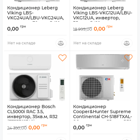
Кондиционер Leberg
Кондиционер Leberg
Viking LBS-
Viking LBS-VKG12UA/LBU-
VKG24UA/LBU-VKG24UA,
VKG12UA, инвертор,
инвертор, 70кв.м, R410
35кв.м, R410
грн
грн
0,00
0,00
18 999,00
Артикул:
LBS-VKG24UA/LBU-
Артикул:
LBS-VKG12UA/LBU-
VKG24UA
VKG12UA
Нет на складе
Нет на складе
Кондиционер Bosch
Кондиционер
CL5000i RAC 3.5,
Cooper&Hunter Supreme
инвертор, 35кв.м, R32
Continental CH-S18FTXAL-
(7733701740)
SC, инвертор, 55кв.м, R32
грн
грн
0,00
0,00
24 350,00
Артикул:
7733701740
Артикул:
CH-S18FTXAL-SC