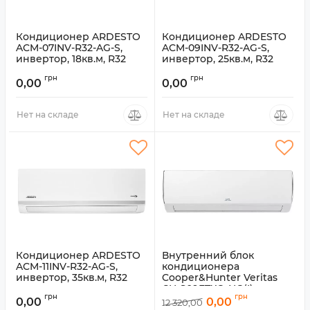
Кондиционер ARDESTO
Кондиционер ARDESTO
ACM-07INV-R32-AG-S,
ACM-09INV-R32-AG-S,
инвертор, 18кв.м, R32
инвертор, 25кв.м, R32
Артикул:
ACM-07INV-R32-AG-S
Артикул:
ACM-09INV-R32-AG-S
грн
грн
0,00
0,00
Нет на складе
Нет на складе
Кондиционер ARDESTO
Внутренний блок
ACM-11INV-R32-AG-S,
кондиционера
инвертор, 35кв.м, R32
Cooper&Hunter Veritas
CH-S09FTXQ-NG(I),
Артикул:
ACM-11INV-R32-AG-S
грн
грн
инвертор, 25кв.м, R410
0,00
0,00
12 320,00