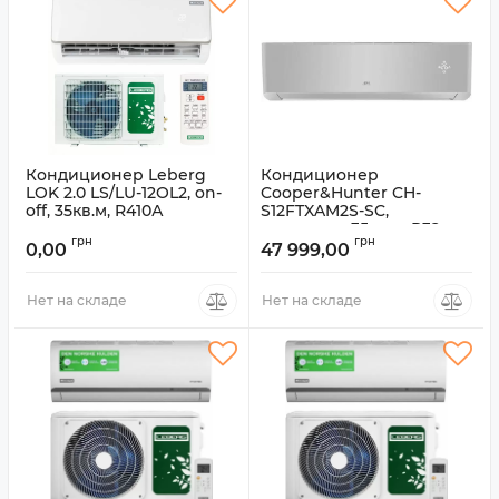
Кондиционер Leberg
Кондиционер
LOK 2.0 LS/LU-12OL2, on-
Cooper&Hunter CH-
off, 35кв.м, R410А
S12FTXAM2S-SC,
инвертор, 35кв.м, R32
Артикул:
LS/LU-12OL2
грн
грн
0,00
47 999,00
Артикул:
CH-S12FTXAM2S-SC
Нет на складе
Нет на складе