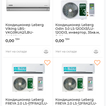
Кондиционер Leberg
Кондиционер Leberg
Viking LBS-
Odin 3.0 LS-12ODI3/LU-
VKG09UA2/LBU-
12ODI3, инвертор, 35кв.м,
VKG09UA, инвертор,
R410
грн
грн
25кв.м, R410А
0,00
0,00
Артикул:
LS-12ODI3/LU-12ODI3
Артикул:
LBS-VKG09UA2/LBU-
VKG09UA
Нет на складе
Нет на складе
Кондиционер Leberg
Кондиционер Leberg
FREYA 2.0 LS-07FRA2/LU-
FREYA 2.0 LS-12FRA2/LU-