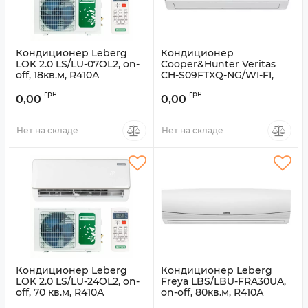
Кондиционер Leberg
Кондиционер
LOK 2.0 LS/LU-07OL2, on-
Cooper&Hunter Veritas
off, 18кв.м, R410А
CH-S09FTXQ-NG/WI-FI,
инвертор, 25кв.м, R32
Артикул:
LS/LU-07OL2
грн
грн
0,00
0,00
Артикул:
CH-S09FTXQ-NG/WI-FI
Нет на складе
Нет на складе
Кондиционер Leberg
Кондиционер Leberg
LOK 2.0 LS/LU-24OL2, on-
Freya LBS/LBU-FRA30UA,
off, 70 кв.м, R410А
on-off, 80кв.м, R410А
Артикул:
LS/LU-24OL2
Артикул:
LBS/LBU-FRA30UA