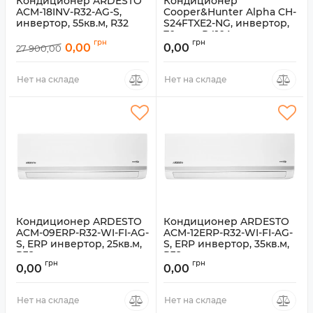
Кондиционер ARDESTO
Кондиционер
ACM-18INV-R32-AG-S,
Cooper&Hunter Alpha CH-
инвертор, 55кв.м, R32
S24FTXE2-NG, инвертор,
70кв.м, R410А
Артикул:
ACM-18INV-R32-AG-S
грн
грн
0,00
0,00
27 900,00
Артикул:
CH-S24FTXE2-NG
Нет на складе
Нет на складе
Кондиционер ARDESTO
Кондиционер ARDESTO
ACM-09ERP-R32-WI-FI-AG-
ACM-12ERP-R32-WI-FI-AG-
S, ERP инвертор, 25кв.м,
S, ERP инвертор, 35кв.м,
R32
R32
грн
грн
0,00
0,00
Артикул:
ACM-09ERP-R32-WI-FI-
Артикул:
ACM-12ERP-R32-WI-FI-
AG-S
AG-S
Нет на складе
Нет на складе