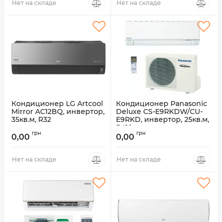
Нет на складе
Нет на складе
Кондиционер LG Artcool
Кондиционер Panasonic
Mirror AC12BQ, инвертор,
Deluxe CS-E9RKDW/CU-
35кв.м, R32
E9RKD, инвертор, 25кв.м,
R410
Артикул:
AC12BQ
грн
грн
0,00
0,00
Артикул:
CS-E9RKDW/CU-E9RKD
Нет на складе
Нет на складе