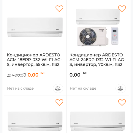
Кондиционер ARDESTO
Кондиционер ARDESTO
ACM-18ERP-R32-WI-FI-AG-
ACM-24ERP-R32-WI-FI-AG-
S, инвертор, 55кв.м, R32
S, инвертор, 70кв.м, R32
Артикул:
ACM-18ERP-R32-WI-FI-
Артикул:
ACM-24ERP-R32-WI-FI-
грн
грн
AG-S
AG-S
0,00
0,00
29 700,00
Нет на складе
Нет на складе