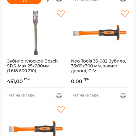
Зубило плоское Bosch
Neo Tools 33-082 Зубило,
SDS-Max 25x280мм
35x19x300 мм, захист
(1.618.600.210)
долоні, CrV
Артикул:
1.618.600.210
Артикул:
33-082
грн
грн
451,00
0,00
Нет на складе
Нет на складе