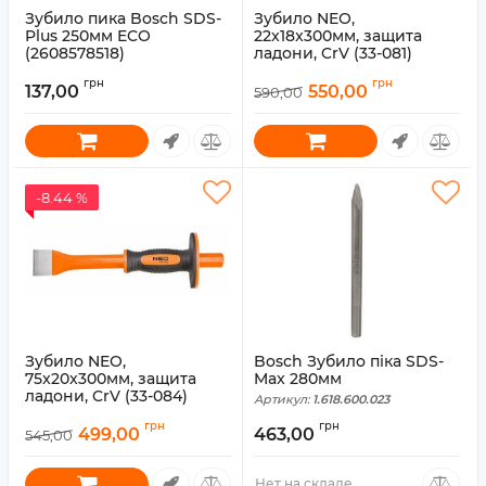
Зубило пика Bosch SDS-
Зубило NEO,
Plus 250мм ECO
22x18x300мм, защита
(2608578518)
ладони, CrV (33-081)
Артикул:
2.608.578.518
Артикул:
33-081
грн
грн
137,00
550,00
590,00
-8.44 %
Зубило NEO,
Bosch Зубило піка SDS-
75x20x300мм, защита
Max 280мм
ладони, CrV (33-084)
Артикул:
1.618.600.023
Артикул:
33-084
грн
грн
499,00
463,00
545,00
Нет на складе