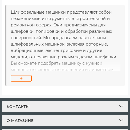
Шлифовальные машинки представляют собой
незаменимые инструменты в строительной и
ремонтной сферах. Они предназначены для
шлифовки, полировки и обработки различных
поверхностей. Мы предлагаем разные типы
шлифовальных машинок, включая роторные,
вибрационные, эксцентриковые и другие
модели, отвечающие разным задачам шлифовки.
Вы сможете подобрать машинку с нужной
мощностью, скоростью вращения и диаметром
шлифовального круга, что удовлетворит ваши
+
потребности. Наши шлифмашины отличаются
высоким качеством исполнения, долговечностью
и надежностью, что обеспечивает эффективную
работу и удовольствие от результата. Кроме того,
КОНТАКТЫ
мы предлагаем конкурентные цены, удобную
доставку и профессиональный сервис, чтобы
О МАГАЗИНЕ
сделать ваши покупки максимально удобными и
приятными.