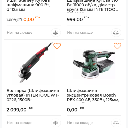
УШМ Stanley Кутова
Шліфмашина кутова 710
шліфмашина 900 Вт,
Вт, 11000 об/хв, діаметр
d=125 мм
круга 125 мм INTERTOOL
DT-0266
Артикул:
STGS9125
грн
грн
0,00
999,00
1 880,00
Артикул:
69123055
Нет на складе
Нет на складе
Болгарка (Шлифмашина
Шлифмашина
угловая) INTERTOOL WT-
эксцентриковая Bosch
0226, 1500Вт
PEX 400 AE, 350Вт, 125мм,
10600об/мин, 1.9кг
Артикул:
69129326
грн
грн
2 099,00
0,00
Артикул:
0.603.3A4.000
Нет на складе
Нет на складе