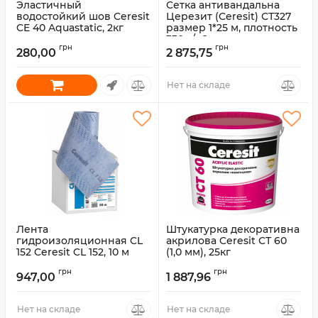
Эластичный
Сетка антивандальна
водостойкий шов Ceresit
Церезит (Ceresit) СТ327
CE 40 Aquastatic, 2кг
размер 1*25 м, плотность
330 г/м2
Артикул:
7507434
грн
грн
280,00
2 875,75
Артикул:
7507635
Нет на складе
Лента
Штукатурка декоративна
гидроизоляционная CL
акрилова Ceresit СТ 60
152 Ceresit CL 152, 10 м
(1,0 мм), 25кг
Артикул:
7507526
грн
грн
947,00
1 887,96
Нет на складе
Нет на складе