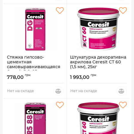
Стяжка гипсово-
Штукатурка декоративна
цементная
акрилова Ceresit СТ 60
самовыравнивающаяся
(1,5 мм), 25кг
Ceresit DG, 25кг
Артикул:
7507527
грн
грн
778,00
1 993,00
Артикул:
7507648
Нет на складе
Нет на складе