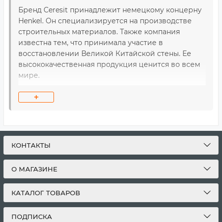
Бренд Ceresit принадлежит немецкому концерну
Henkel. Он специализируется на производстве
строительных материалов. Также компания
известна тем, что принимала участие в
восстановлении Великой Китайской стены. Ее
высококачественная продукция ценится во всем
мире.
+
В ассортименте нашего интернет-магазина: клей
для плитки, штукатурка, клей-герметик,
шпаклевка, грунтовка, самовыравнивающийся
пол, гидроизоляция, ремонтные смеси, клей для
теплоизоляции, монтажный клей, жидкие гвозди,
КОНТАКТЫ
пена-клей, монтажная пена, герметики, силиконы
и бетоноконтакт. Кроме стройматериалов
О МАГАЗИНЕ
Церезит изготавливает фугу для затирки швов,
краски для внутренних и внешних работ,
КАТАЛОГ ТОВАРОВ
влагопоглотители и даже средства для уборки.
ПОДПИСКА
Клей для плитки Церезит