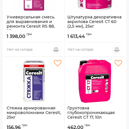
Универсальная смесь
Штукатурка декоративна
для выравнивания и
акрилова Ceresit СТ 60
ремонта Ceresit RS 88,
(2,5 мм), 25кг
25кг
Артикул:
7507528
грн
грн
1 398,00
1 613,44
Артикул:
7507650
Нет на складе
Нет на складе
Стяжка армированная
Грунтовка
микроволокнами Ceresit,
глубокопроникающая
25кг
Ceresit СТ 17, 10л
Артикул:
7507653
Артикул:
7507565
грн
грн
156,96
462,00