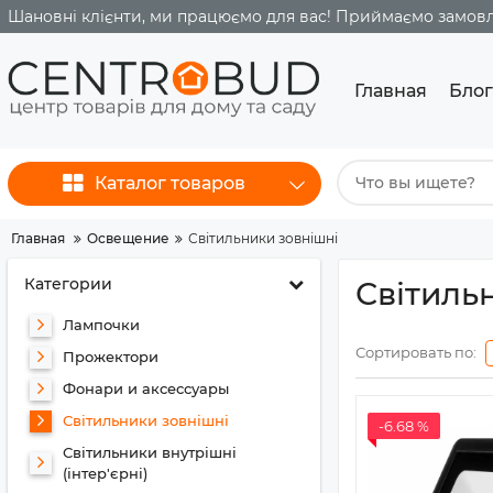
Шановні клієнти, ми працюємо для вас! Приймаємо замовле
Главная
Блог
Каталог товаров
Главная
Освещение
Світильники зовнішні
Категории
Світиль
Лампочки
Сортировать по:
Прожектори
Фонари и аксессуары
Світильники зовнішні
-6.68 %
Світильники внутрішні
(інтер'єрні)