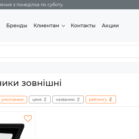
ння з понеділка по суботу.
Бренды
Клиентам
Контакты
Акции
ники зовнішні
умолчанию
цене
названию
рейтингу