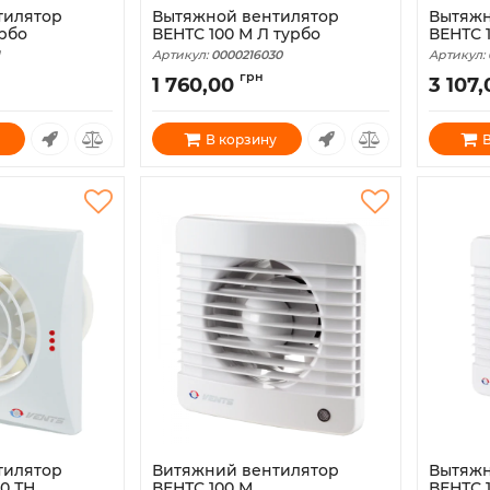
тилятор
Вытяжной вентилятор
Вытяжн
урбо
ВЕНТС 100 М Л турбо
ВЕНТС 
Артикул:
0000216030
Артикул:
грн
1 760,00
3 107,
В корзину
В
тилятор
Витяжний вентилятор
Вытяжн
0 ТН
ВЕНТС 100 М
ВЕНТС 