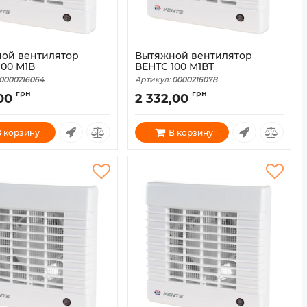
ой вентилятор
Вытяжной вентилятор
100 М1В
ВЕНТС 100 М1ВТ
0000216064
Артикул:
0000216078
грн
грн
00
2 332,00
 корзину
В корзину