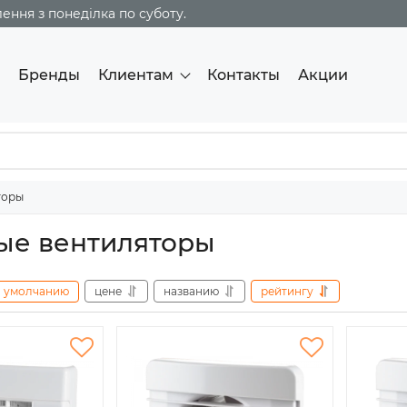
ння з понеділка по суботу.
Бренды
Клиентам
Контакты
Акции
торы
ые вентиляторы
умолчанию
цене
названию
рейтингу