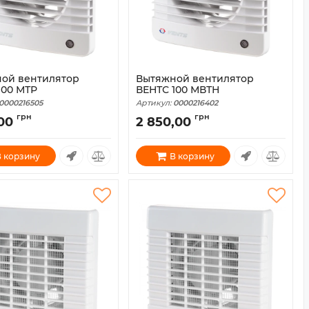
ой вентилятор
Вытяжной вентилятор
100 МТР
ВЕНТС 100 МВТН
0000216505
Артикул:
0000216402
грн
грн
,00
2 850,00
 корзину
В корзину