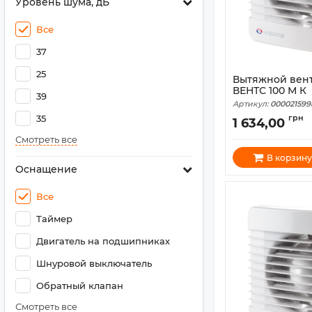
Уровень шума, дБ
Все
37
25
Вытяжной вен
ВЕНТС 100 М К
39
Артикул:
000021599
35
грн
1 634,00
Смотреть все
В корзину
Оснащение
Все
Таймер
Двигатель на подшипниках
Шнуровой выключатель
Обратный клапан
Смотреть все