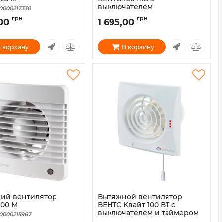
выключателем
0000217330
Артикул:
0000216343
грн
грн
,00
1 695,00
 корзину
В корзину
ий вентилятор
Вытяжной вентилятор
100 М
ВЕНТС Квайт 100 ВТ с
выключателем и таймером
0000215967