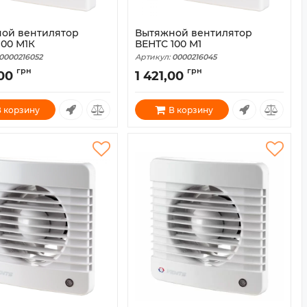
ой вентилятор
Вытяжной вентилятор
100 М1К
ВЕНТС 100 М1
0000216052
Артикул:
0000216045
грн
грн
,00
1 421,00
 корзину
В корзину