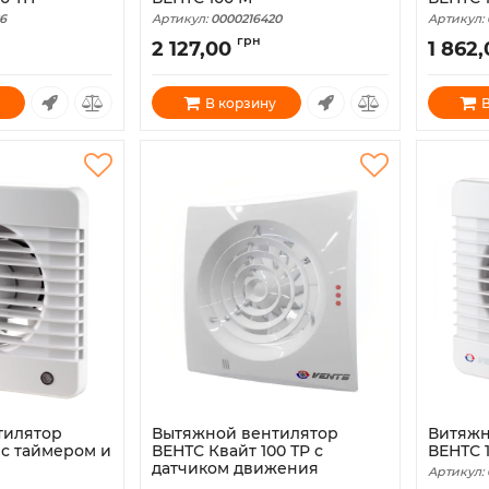
6
Артикул:
0000216420
Артикул:
грн
2 127,00
1 862
В корзину
В
тилятор
Вытяжной вентилятор
Витяжн
 с таймером и
ВЕНТС Квайт 100 ТР с
ВЕНТС 
датчиком движения
Артикул: