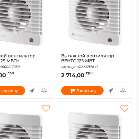
ой вентилятор
Вытяжной вентилятор
125 МВТН
ВЕНТС 125 МВТ
0000217659
Артикул:
0000217641
грн
грн
,00
2 714,00
 корзину
В корзину