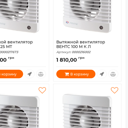
ой вентилятор
Вытяжной вентилятор
125 МТ
ВЕНТС 100 М К Л
0000217673
Артикул:
0000216002
грн
грн
,00
1 810,00
 корзину
В корзину