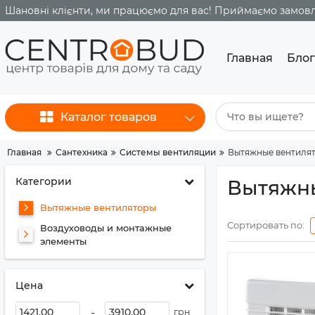
Шановні клієнти, ми працюємо для вас! Приймаємо замовле
Главная
Блог
Каталог товаров
Главная
Сантехника
Системы вентиляции
Вытяжные вентиля
Категории
Вытяжн
Вытяжные вентиляторы
Сортировать по:
Воздуховоды и монтажные
элементы
Цена
-
грн