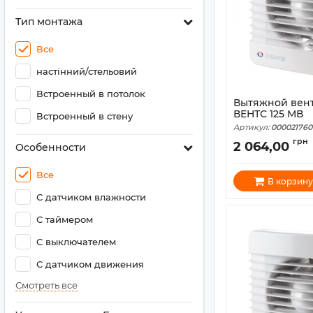
Тип монтажа
Все
настінний/стельовий
Встроенный в потолок
Вытяжной вен
ВЕНТС 125 МВ
Встроенный в стену
Артикул:
000021760
грн
2 064,00
Особенности
Все
В корзину
С датчиком влажности
С таймером
С выключателем
С датчиком движения
Смотреть все