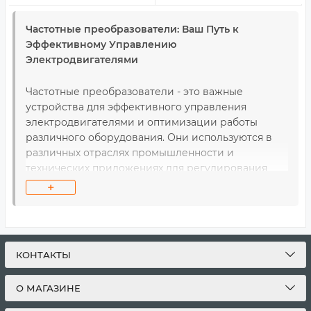
Частотные преобразователи: Ваш Путь к
Эффективному Управлению
Электродвигателями
Частотные преобразователи - это важные
устройства для эффективного управления
электродвигателями и оптимизации работы
различного оборудования. Они используются в
различных отраслях промышленности и
технических приложениях для регулирования
скорости, напряжения и других параметров
+
работы электродвигателей. Эти устройства
играют ключевую роль в обеспечении
эффективности и стабильности
производственных процессов.
КОНТАКТЫ
Основные преимущества использования
О МАГАЗИНЕ
частотных преобразователей: