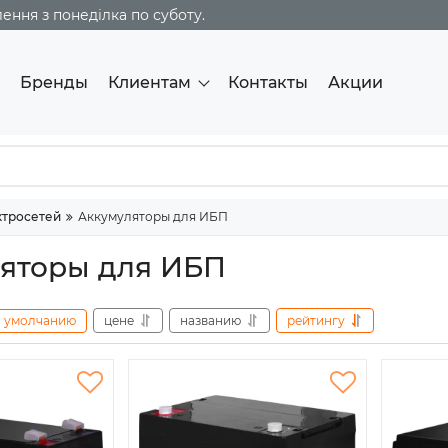
ння з понеділка по суботу.
Бренды
Клиентам
Контакты
Акции
ктросетей
Аккумуляторы для ИБП
яторы для ИБП
умолчанию
цене
названию
рейтингу