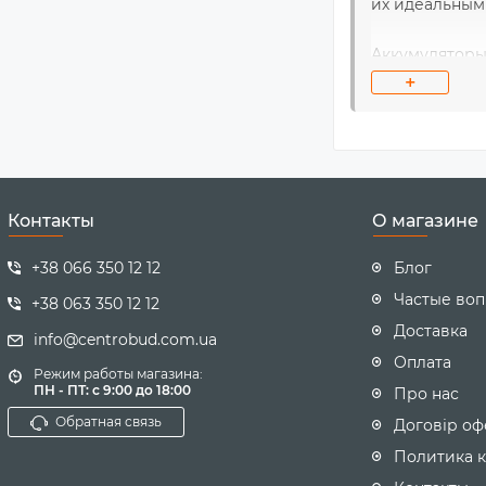
их идеальным
Аккумуляторы 
конкретного 
+
источники пи
При покупке 
Высокое каче
отключении с
Контакты
О магазине
В интернет-м
+38 066 350 12 12
Блог
товары харак
магазине и м
Частые во
+38 063 350 12 12
поддержки по
Доставка
info@centrobud.com.ua
вашей систем
Оплата
Режим работы магазина:
ПН - ПТ: с 9:00 до 18:00
Про нас
Обратная связь
Договір оф
Политика 