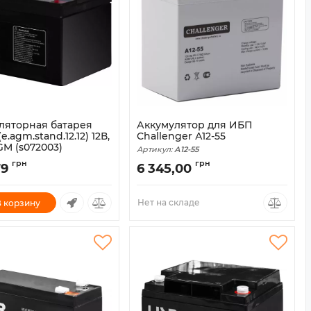
ляторная батарея
Аккумулятор для ИБП
e.agm.stand.12.12) 12В,
Challenger А12-55
GM (s072003)
Артикул:
А12-55
s072003
грн
грн
79
6 345,00
Нет на складе
 корзину