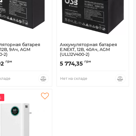
ляторная батарея
Аккумуляторная батарея
 12В, 9Ач, AGM
E.NEXT, 12В, 40Ач, AGM
0-2)
(ULL12V400-2)
USL1290-2
Артикул:
ULL12V400-2
грн
грн
02
5 774,35
складе
Нет на складе
%