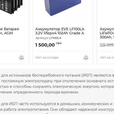
я батарея
Аккумулятор EVE LF100LA
Акумул
Ач, AGM
3.2V lifepo4 102Ah Grade A
LiFePO4
300Ah,
Артикул:
LF100LA
2
грн
1 500,00
109 999
Нет на складе
Нет на 
 для источников бесперебойного питания (ИБП) являются 
 постоянную электроподачу при отключении основного ист
стью и способны сохранять электрическую энергию, котора
течение определенного периода времени.
 для ИБП часто используются в домашних, коммерческих и 
я работа электропитания. Они обладают надежной конструк