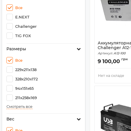
Все
E.NEXT
Challenger
TIG FOX
Аккумуляторна
Challenger А12-
Размеры
Артикул:
А12-100
грн
Все
9 100,00
229x211x138
Нет на складе
328x210x172
94х151х65
211x258x169
Смотреть все
Вес
Все