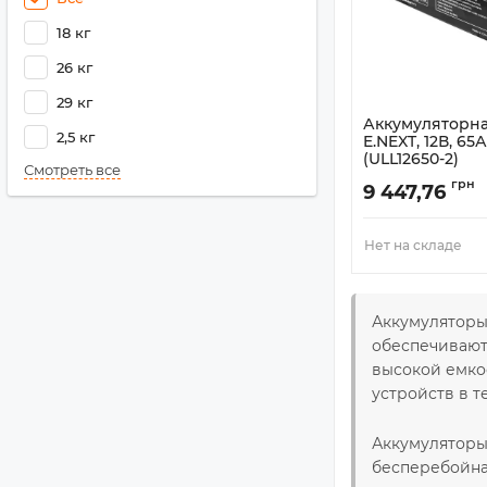
18 кг
26 кг
29 кг
Аккумуляторна
2,5 кг
E.NEXT, 12В, 65
(ULL12650-2)
Смотреть все
Артикул:
ULL12650-
грн
9 447,76
Нет на складе
Аккумуляторы
обеспечивают
высокой емко
устройств в 
Аккумуляторы
бесперебойна