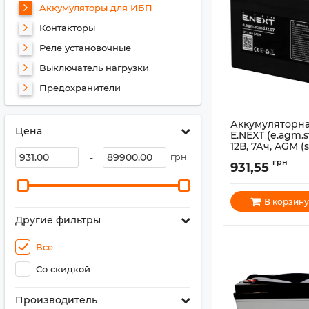
Аккумуляторы для ИБП
Контакторы
Реле установочные
Выключатель нагрузки
Предохранители
Аккумуляторна
Цена
E.NEXT (e.agm.s
12В, 7Ач, AGM (
-
грн
Артикул:
s072001
грн
931,55
В корзину
Другие фильтры
Все
Со скидкой
Производитель