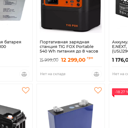
я батарея
Портативная зарядная
Аккуму
100
станция TIG FOX Portable
E.NEXT,
540 Wh питания до 8 часов
(USL129
Артикул:
грн
12 299,00
1 176,
15 999,00
Нет на складе
Нет на 
-18.27 