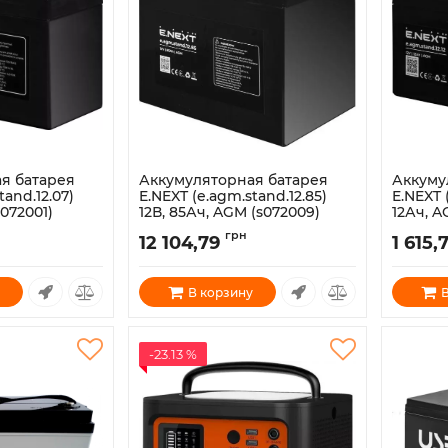
я батарея
Аккумуляторная батарея
Аккуму
tand.12.07)
E.NEXT (e.agm.stand.12.85)
E.NEXT (
s072001)
12В, 85Ач, AGM (s072009)
12Ач, A
Артикул:
s072009
Артикул:
грн
12 104,79
1 615,
В корзину
В
-23.13 %