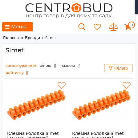
0
Меню
Головна
Бренди
Simet
Simet
замовчуванням
ціною
назвою
Фільтр
рейтингу
Клемна колодка Simet
Клемна колодка Simet