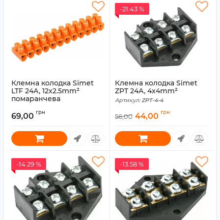
-21.43 %
Клемна колодка Simet
Клемна колодка Simet
LTF 24А, 12x2.5mm²
ZPT 24А, 4x4mm²
помаранчева
Артикул:
ZPT-4-4
Артикул:
LTF-12-2.5
грн
грн
69,00
44,00
56,00
-14.29 %
-13.58 %