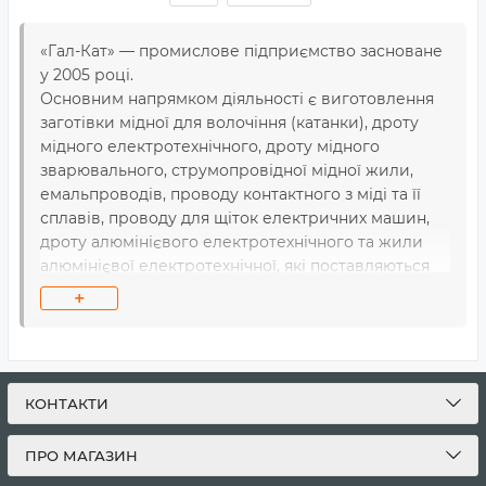
«Гал-Кат» — промислове підприємство засноване
у 2005 році.
Основним напрямком діяльності є виготовлення
заготівки мідної для волочіння (катанки), дроту
мідного електротехнічного, дроту мідного
зварювального, струмопровідної мідної жили,
емальпроводів, проводу контактного з міді та її
сплавів, проводу для щіток електричних машин,
дроту алюмінієвого електротехнічного та жили
алюмінієвої електротехнічної, які поставляються
на кабельні заводи і підприємства України та
+
Європи і використовуються для виготовлення
кабельно-провідникової продукції.
КОНТАКТИ
ПРО МАГАЗИН