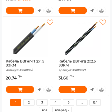
Кабель ВВГнг-П 2x1.5
Кабель ВВГнгд 2x2.5
ЗЗКМ
ЗЗКМ
Артикул:
3300006/1
Артикул:
3300065/1
грн
грн
20,74
31,60
1
2
3
4
5
...
124
все
вперед »