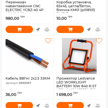
Перемикач
Коробка установча,
навантаження CNC
65x45, цегла/бетон,
ELECTRIC YCBZ-40 4P
блочна КМ01 (p018101)
40A, (I-0-II)
E.NEXT
грн
грн
980,00
10,00
Артикул:
YCBZ-40-4P
Артикул:
p018101
Кабель ВВГнг 2x2.5 ЗЗКМ
Прожектор Ledvance
LED WORKLIGHT
Артикул:
3300015/1
BATTERY 10W 840 R-ST
LEDV (4058075576476)
грн
грн
36,00
1 698,00
Артикул:
4058075576476