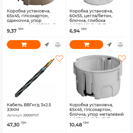
Коробка установча,
Коробка установча,
65x45, гіпсокартон,
60x55, цегла/бетон,
одиночна, упор
блочна, глибока
металевий (s027010pl)
(s027008) E.NEXT
грн
грн
E.NEXT
9,37
6,94
Артикул:
s027008
Артикул:
s027010pl
Кабель ВВГнгд 3x2.5
Коробка установча,
ЗЗКМ
65x45, гіпсокартон,
блочна, упор металевий
Артикул:
3300071/1
(s027004pl) E.NEXT
грн
грн
47,30
10,48
Артикул:
s027004pl