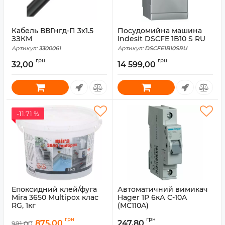
Кабель ВВГнгд-П 3x1.5
Посудомийна машина
ЗЗКМ
Indesit DSCFE 1B10 S RU
Артикул:
3300061
Артикул:
DSCFE1B10SRU
грн
грн
32,00
14 599,00
-11.71 %
Епоксидний клей/фуга
Автоматичний вимикач
Mira 3650 Multipox клас
Hager 1P 6кА C-10A
RG, 1кг
(MC110A)
Артикул:
6000017/2
Артикул:
MC110A
грн
грн
875,00
247,80
991,00