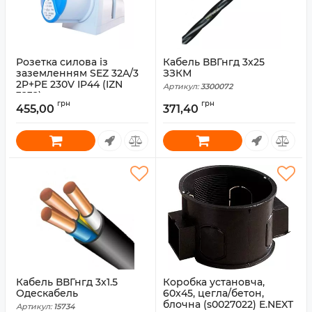
Розетка силова із
Кабель ВВГнгд 3x25
заземленням SEZ 32A/3
ЗЗКМ
2P+PE 230V IP44 (IZN
Артикул:
3300072
3232)
грн
грн
455,00
371,40
Артикул:
IZN3232
Кабель ВВГнгд 3x1.5
Коробка установча,
Одескабель
60x45, цегла/бетон,
блочна (s0027022) E.NEXT
Артикул:
15734