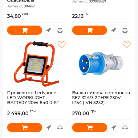
Одескабель
Артикул:
3300098/1
Артикул:
39468
грн
грн
34,80
22,13
Прожектор Ledvance
Вилка силова переносна
LED WORKLIGHT
SEZ 32A/3 2P+PE 230V
BATTERY 20W 840 R-ST
IP54 (IVN 3232)
LEDV (4058075576490)
Артикул:
IVN3232
грн
грн
2 499,00
270,00
Артикул:
4058075576490