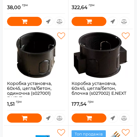
Артикул:
s0027015
грн
грн
38,00
322,64
Коробка установча,
Коробка установча,
60x45, цегла/бетон,
60x45, цегла/бетон,
одиночна (s027001)
блочна (s027002) E.NEXT
E.NEXT
Артикул:
s0027017
грн
грн
1,51
177,54
Артикул:
s027001
Топ продажів