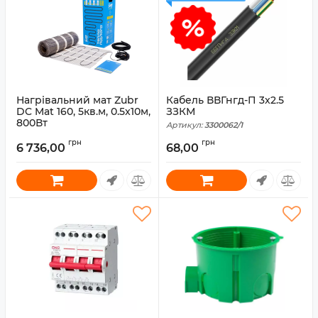
Нагрівальний мат Zubr
Кабель ВВГнгд-П 3x2.5
DC Mat 160, 5кв.м, 0.5x10м,
ЗЗКМ
800Вт
Артикул:
3300062/1
Артикул:
6430008
грн
грн
6 736,00
68,00