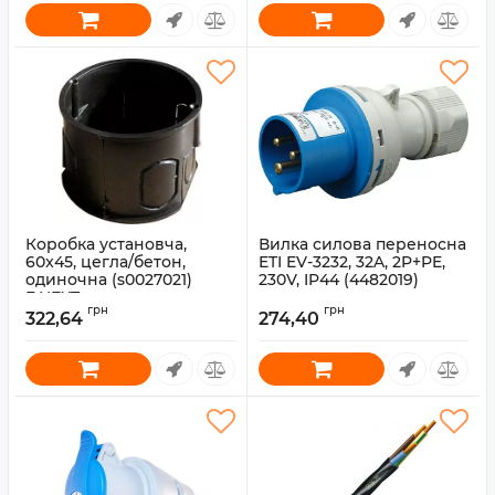
Коробка установча,
Вилка силова переносна
60x45, цегла/бетон,
ETI EV-3232, 32A, 2P+PE,
одиночна (s0027021)
230V, IP44 (4482019)
E.NEXT
Артикул:
4482019
грн
грн
322,64
274,40
Артикул:
s0027019