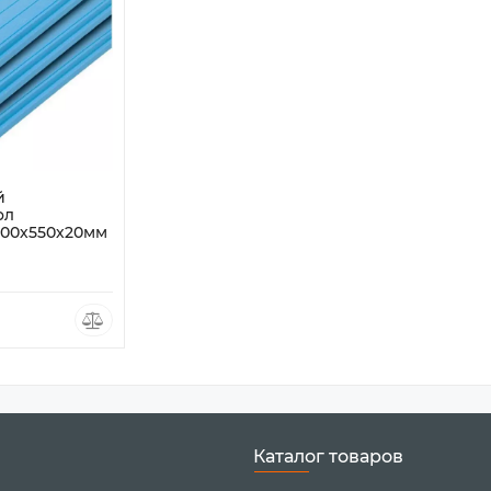
й
ол
00х550х20мм
Каталог товаров