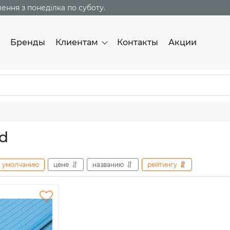
ння з понеділка по суботу.
Бренды
Клиентам
Контакты
Акции
d
умолчанию
цене
названию
рейтингу