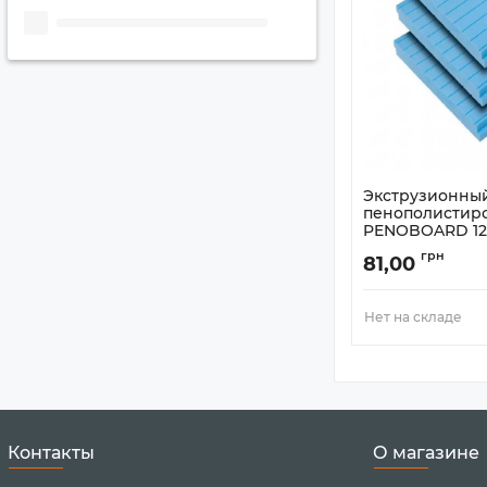
Экструзионны
пенополистир
PENOBOARD 12
Артикул:
7507237
грн
81,00
Нет на складе
Контакты
О магазине