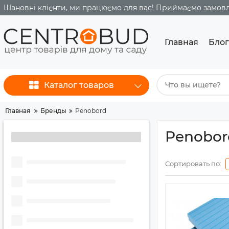
Шановні клієнти, ми працюємо для вас! Приймаємо замовле
Главная
Блог
Каталог товаров
Главная
Бренды
Penobord
Penobor
Сортировать по: